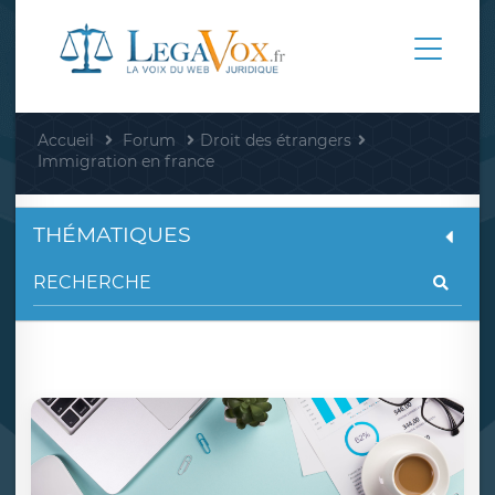
Accueil
Forum
Droit des étrangers
Immigration en france
THÉMATIQUES