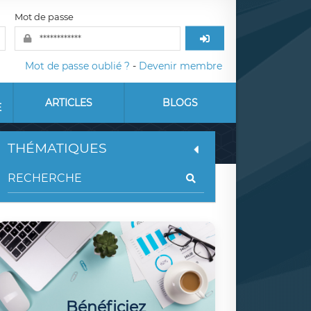
Mot de passe
Mot de passe oublié ?
-
Devenir membre
ARTICLES
BLOGS
E
THÉMATIQUES
Bénéficiez