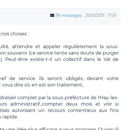
39 messages
25/01/2011
17:01
rois choses :
ulté, attendre et appeler régulièrement la sous-
bon souvenir (ce service tente sans doute de purger
. Peut-être existe-t-il un collectif dans le Val de
 de service. Ils seront obligés, devant votre
et vous dire où en est son traitement,
 dossier complet par la sous-préfecture de l'Hay-les-
rs administratif...compter deux mois et voir si
lais autorisant un recours contentieux aux fins
s rapide.
e une idée plus efficace à vous proposer. Quoiqu'il