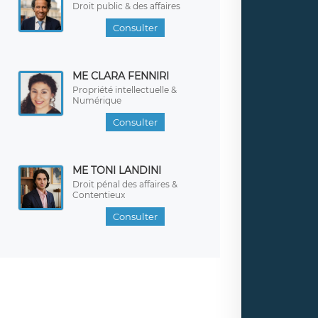
Droit public & des affaires
Consulter
ME CLARA FENNIRI
Propriété intellectuelle &
Numérique
Consulter
ME TONI LANDINI
Droit pénal des affaires &
Contentieux
Consulter