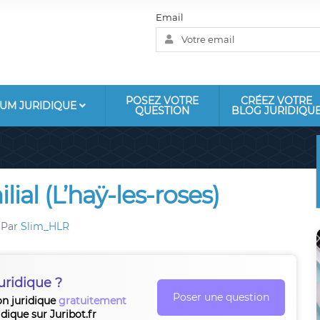
Email
POSEZ VOTRE
CRÉEZ VOTRE
UM JURIDIQUE
QUESTION
BLOG JURIDIQU
al (L’haÿ-les-roses)
Par
Slim_HLR
uridique ?
Poser une question
on juridique
gratuitement
idique sur Juribot.fr