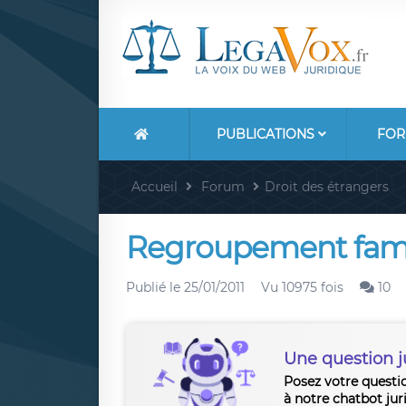
PUBLICATIONS
FOR
Accueil
Forum
Droit des étrangers
Regroupement famili
Publié le
25/01/2011
Vu 10975 fois
10
Une question j
Posez votre questi
à notre chatbot jur