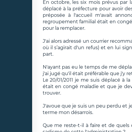
En octobre, les six mois prévus par 
déplacé à la préfecture pour avoir d
préposée à l'accueil m'avait anno
regroupement familial était en congé 
pour la remplacer.
J'ai alors adressé un courrier recomm
où il s’agirait d'un refus) et en lui si
part.
N'ayant pas eu le temps de me déplace
j'ai jugé qu'il était préférable que j'y r
Le 20/01/2011 je me suis déplacé à l
était en congé maladie et que je devr
trouver.
J'avoue que je suis un peu perdu et j
terme mon désarrois.
Que me reste-t-il à faire et de quels
sadisme de cette l'administration ?