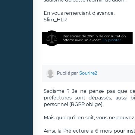
En vous remerciant d'avance,
Slim_HLR
Bénéficiez de 20min de consultation
offerte avec un avocat.
En profiter
Publié par
Sourire2
Sadisme ? Je ne pense pas que cela
préfectures sont dépassés, auss
personnel (RGPP oblige).
Mais quoiqu'il en soit, vous ne pouvez p
Ainsi, la Préfecture a 6 mois pour i