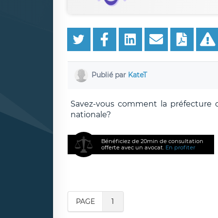
Publié par
KateT
Savez-vous comment la préfecture co
nationale?
Bénéficiez de 20min de consultation
offerte avec un avocat.
En profiter
PAGE
1