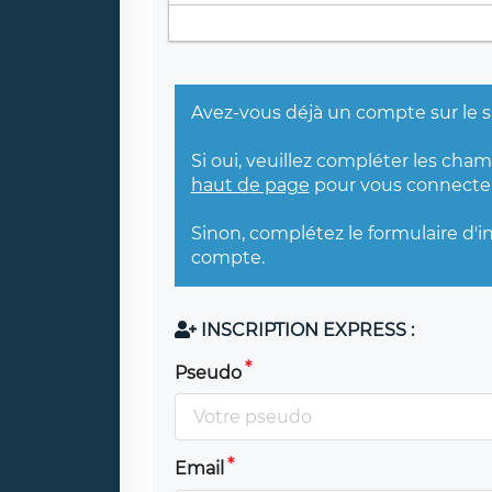
Avez-vous déjà un compte sur le s
Si oui, veuillez compléter les cha
haut de page
pour vous connecter
Sinon, complétez le formulaire d'i
compte.
INSCRIPTION EXPRESS :
Pseudo
Email