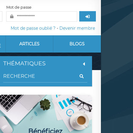
Mot de passe
Mot de passe oublié ?
-
Devenir membre
ARTICLES
BLOGS
E
THÉMATIQUES
Bénéficiez