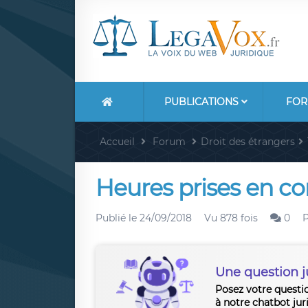
PUBLICATIONS
FOR
Accueil
Forum
Droit des étrangers
Heures prises en co
Publié le
24/09/2018
Vu 878 fois
0
Une question j
Posez votre questi
à notre chatbot jur