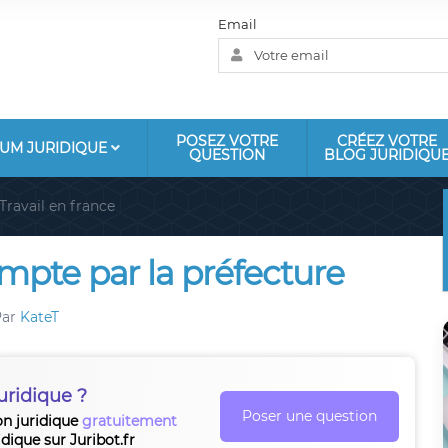
Email
POSEZ VOTRE
CRÉEZ VOTRE
UM JURIDIQUE
QUESTION
BLOG JURIDIQU
Travail en france
mpte par la préfecture
Par
KateT
uridique ?
Poser une question
on juridique
gratuitement
idique sur Juribot.fr