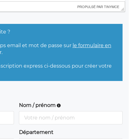
 PROPULSÉ PAR 
TINYMCE
ite ?
mps email et mot de passe sur
le formulaire en
.
nscription express ci-dessous pour créer votre
Nom / prénom
Département