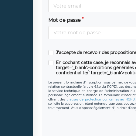
Mot de passe
J'accepte de recevoir des propositio
En cochant cette case, je reconnais av
target='_blank'>conditions générales d'
confidentialite/' target='_blank'>polit
Le présent formulaire d’inscription vous permet de vous i
relation contractuelle (article 6.1.b du RGPD). Les desti
le service technique en charge de l’administration du s
personne légalement autorisée. Le formulaire d’inscrip
offrant des
clauses de protection conformes au RGPD
sollicite la suppression, étant entendu que vous pouve
tout moment. Vous disposez également d’un droit d’accès
caractère personnel, ainsi que d’un droit à la portabil
protection des données de LÉGAVOX qui exerce au si
donneespersonnelles@legavox.fr. Le responsable de 
joignable à l’adresse mail : responsabledetraitement@
auprès d’une autorité de contrôle.