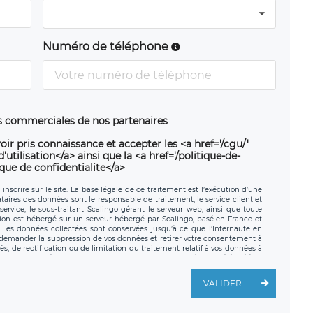
Numéro de téléphone
ns commerciales de nos partenaires
oir pris connaissance et accepter les <a href='/cgu/'
utilisation</a> ainsi que la <a href='/politique-de-
ique de confidentialite</a>
nscrire sur le site. La base légale de ce traitement est l’exécution d’une
nataires des données sont le responsable de traitement, le service client et
ervice, le sous-traitant Scalingo gérant le serveur web, ainsi que toute
tion est hébergé sur un serveur hébergé par Scalingo, basé en France et
. Les données collectées sont conservées jusqu’à ce que l’Internaute en
z demander la suppression de vos données et retirer votre consentement à
, de rectification ou de limitation du traitement relatif à vos données à
ité de vos données. Vous pouvez exercer ces droits auprès du délégué à la
ège social de LÉGAVOX et est joignable à l’adresse mail suivante :
traitement est la société LÉGAVOX, sis 9 rue Léopold Sédar Senghor,
VALIDER
legavox.fr. Vous avez également le droit d’introduire une réclamation