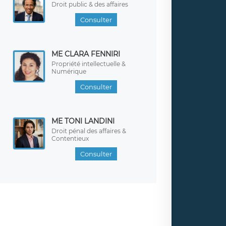
Droit public & des affaires
Consulter
ME CLARA FENNIRI
Propriété intellectuelle &
Numérique
Consulter
ME TONI LANDINI
Droit pénal des affaires &
Contentieux
Consulter