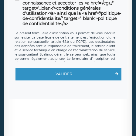
connaissance et accepter les <a href='/cgu/'
target='_blank'>conditions générales
d'utilisation</a> ainsi que la <a href='/politique-
de-confidentialite/' target='_blank'>politique
de confidentialite</a>
Le présent formulaire d’inscription vous permet de vous inscrire
sur le site. La base légale de ce traitement est l’exécution d’une
relation contractuelle (article 6.1.b du RGPD). Les destinataires
des données sont le responsable de traitement, le service client
et le service technique en charge de l’administration du service,
le sous-traitant Scalingo gérant le serveur web, ainsi que toute
personne légalement autorisée. Le formulaire d’inscription est
hébergé sur un serveur hébergé par Scalingo, basé en France et
offrant des
clauses de protection conformes au RGPD
. Les
données collectées sont conservées jusqu’à ce que l’Internaute
VALIDER
en sollicite la suppression, étant entendu que vous pouvez
demander la suppression de vos données et retirer votre
consentement à tout moment. Vous disposez également d’un
droit d’accès, de rectification ou de limitation du traitement
relatif à vos données à caractère personnel, ainsi que d’un droit à
la portabilité de vos données. Vous pouvez exercer ces droits
auprès du délégué à la protection des données de LÉGAVOX qui
exerce au siège social de LÉGAVOX et est joignable à l’adresse
mail suivante : donneespersonnelles@legavox.fr. Le responsable
de traitement est la société LÉGAVOX, sis 9 rue Léopold Sédar
Senghor, joignable à l’adresse mail :
responsabledetraitement@legavox.fr. Vous avez également le
droit d’introduire une réclamation auprès d’une autorité de
contrôle.