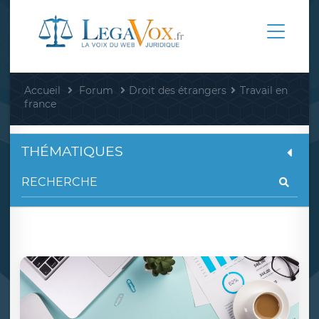
Accueil
Forum
Droit des étrangers
Travail en
france
THÉMATIQUES