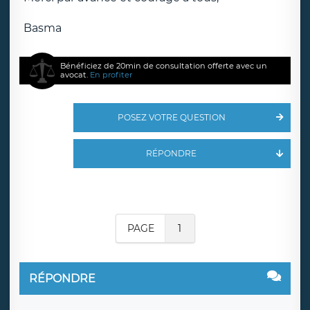
Basma
Bénéficiez de 20min de consultation offerte avec un
avocat.
En profiter
POSEZ VOTRE QUESTION
RÉPONDRE
PAGE
1
RÉPONDRE