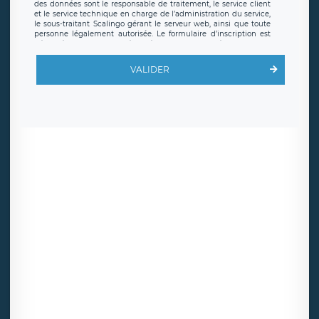
des données sont le responsable de traitement, le service client
et le service technique en charge de l’administration du service,
le sous-traitant Scalingo gérant le serveur web, ainsi que toute
personne légalement autorisée. Le formulaire d’inscription est
hébergé sur un serveur hébergé par Scalingo, basé en France et
offrant des
clauses de protection conformes au RGPD
. Les
données collectées sont conservées jusqu’à ce que l’Internaute
VALIDER
en sollicite la suppression, étant entendu que vous pouvez
demander la suppression de vos données et retirer votre
consentement à tout moment. Vous disposez également d’un
droit d’accès, de rectification ou de limitation du traitement
relatif à vos données à caractère personnel, ainsi que d’un droit à
la portabilité de vos données. Vous pouvez exercer ces droits
auprès du délégué à la protection des données de LÉGAVOX qui
exerce au siège social de LÉGAVOX et est joignable à l’adresse
mail suivante : donneespersonnelles@legavox.fr. Le responsable
de traitement est la société LÉGAVOX, sis 9 rue Léopold Sédar
Senghor, joignable à l’adresse mail :
responsabledetraitement@legavox.fr. Vous avez également le
droit d’introduire une réclamation auprès d’une autorité de
contrôle.