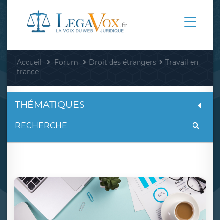
Accueil
Forum
Droit des étrangers
Travail en
france
THÉMATIQUES