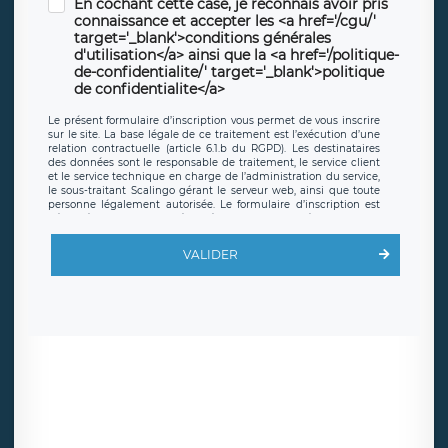
En cochant cette case, je reconnais avoir pris
connaissance et accepter les <a href='/cgu/'
target='_blank'>conditions générales
d'utilisation</a> ainsi que la <a href='/politique-
de-confidentialite/' target='_blank'>politique
de confidentialite</a>
Le présent formulaire d’inscription vous permet de vous inscrire
sur le site. La base légale de ce traitement est l’exécution d’une
relation contractuelle (article 6.1.b du RGPD). Les destinataires
des données sont le responsable de traitement, le service client
et le service technique en charge de l’administration du service,
le sous-traitant Scalingo gérant le serveur web, ainsi que toute
personne légalement autorisée. Le formulaire d’inscription est
hébergé sur un serveur hébergé par Scalingo, basé en France et
offrant des
clauses de protection conformes au RGPD
. Les
données collectées sont conservées jusqu’à ce que l’Internaute
VALIDER
en sollicite la suppression, étant entendu que vous pouvez
demander la suppression de vos données et retirer votre
consentement à tout moment. Vous disposez également d’un
droit d’accès, de rectification ou de limitation du traitement
relatif à vos données à caractère personnel, ainsi que d’un droit à
la portabilité de vos données. Vous pouvez exercer ces droits
auprès du délégué à la protection des données de LÉGAVOX qui
exerce au siège social de LÉGAVOX et est joignable à l’adresse
mail suivante : donneespersonnelles@legavox.fr. Le responsable
de traitement est la société LÉGAVOX, sis 9 rue Léopold Sédar
Senghor, joignable à l’adresse mail :
responsabledetraitement@legavox.fr. Vous avez également le
droit d’introduire une réclamation auprès d’une autorité de
contrôle.