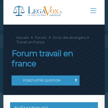
Accueil
Forum
Droit des étrangers
Travail en france
Forum travail en
france
POSEZ VOTRE QUESTION