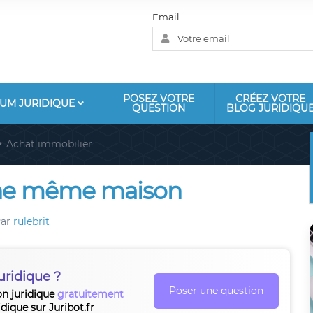
Email
POSEZ VOTRE
CRÉEZ VOTRE
UM JURIDIQUE
QUESTION
BLOG JURIDIQU
Achat immobilier
une même maison
ar
rulebrit
uridique ?
Poser une question
on juridique
gratuitement
idique sur Juribot.fr