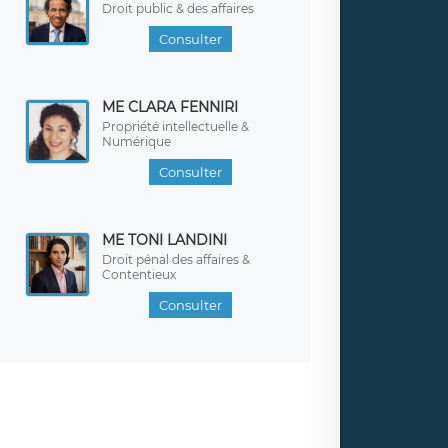
Droit public & des affaires
Consulter
ME CLARA FENNIRI
Propriété intellectuelle &
Numérique
Consulter
ME TONI LANDINI
Droit pénal des affaires &
Contentieux
Consulter