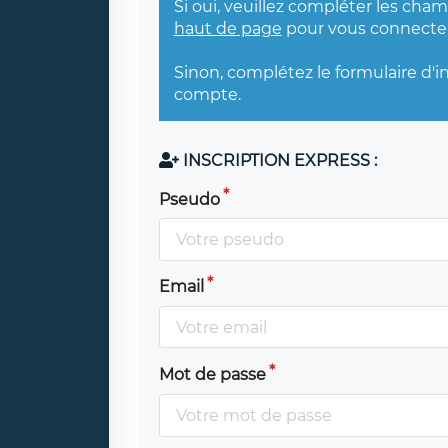
Si oui, veuillez compléter les cha
haut de page
pour vous connecter
Sinon, complétez le formulaire d'i
compte.
INSCRIPTION EXPRESS :
Pseudo
Email
Mot de passe