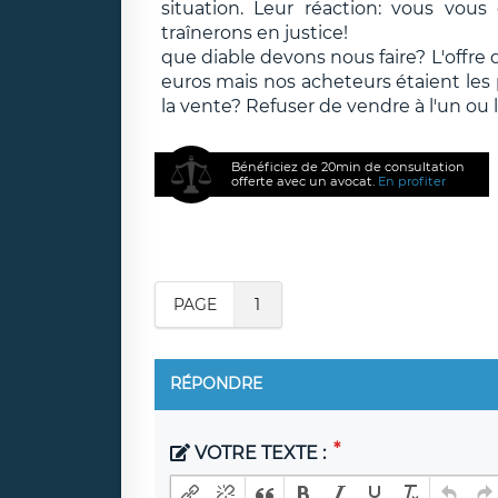
situation. Leur réaction: vous vou
traînerons en justice!
que diable devons nous faire? L'offre
euros mais nos acheteurs étaient les
la vente? Refuser de vendre à l'un ou l
Bénéficiez de 20min de consultation
offerte avec un avocat.
En profiter
PAGE
1
RÉPONDRE
VOTRE TEXTE :