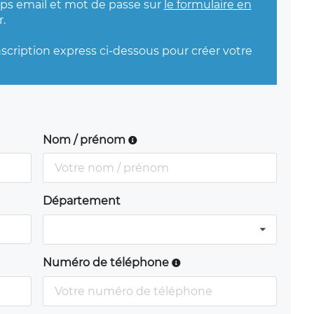
mps email et mot de passe sur
le formulaire en
.
nscription express ci-dessous pour créer votre
Nom / prénom
Département
Numéro de téléphone