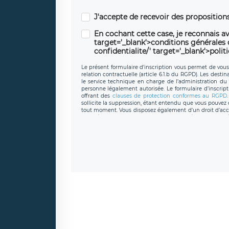
J'accepte de recevoir des propositio
En cochant cette case, je reconnais av
target='_blank'>conditions générales d'
confidentialite/' target='_blank'>polit
Le présent formulaire d’inscription vous permet de vous i
relation contractuelle (article 6.1.b du RGPD). Les desti
le service technique en charge de l’administration du s
personne légalement autorisée. Le formulaire d’inscrip
offrant des
clauses de protection conformes au RGPD
sollicite la suppression, étant entendu que vous pouve
tout moment. Vous disposez également d’un droit d’accès
caractère personnel, ainsi que d’un droit à la portabil
protection des données de LÉGAVOX qui exerce au si
donneespersonnelles@legavox.fr. Le responsable de 
joignable à l’adresse mail : responsabledetraitement@
auprès d’une autorité de contrôle.