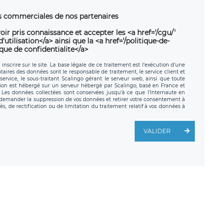
ns commerciales de nos partenaires
oir pris connaissance et accepter les <a href='/cgu/'
utilisation</a> ainsi que la <a href='/politique-de-
ique de confidentialite</a>
nscrire sur le site. La base légale de ce traitement est l’exécution d’une
nataires des données sont le responsable de traitement, le service client et
ervice, le sous-traitant Scalingo gérant le serveur web, ainsi que toute
tion est hébergé sur un serveur hébergé par Scalingo, basé en France et
. Les données collectées sont conservées jusqu’à ce que l’Internaute en
z demander la suppression de vos données et retirer votre consentement à
, de rectification ou de limitation du traitement relatif à vos données à
ité de vos données. Vous pouvez exercer ces droits auprès du délégué à la
ège social de LÉGAVOX et est joignable à l’adresse mail suivante :
traitement est la société LÉGAVOX, sis 9 rue Léopold Sédar Senghor,
VALIDER
legavox.fr. Vous avez également le droit d’introduire une réclamation