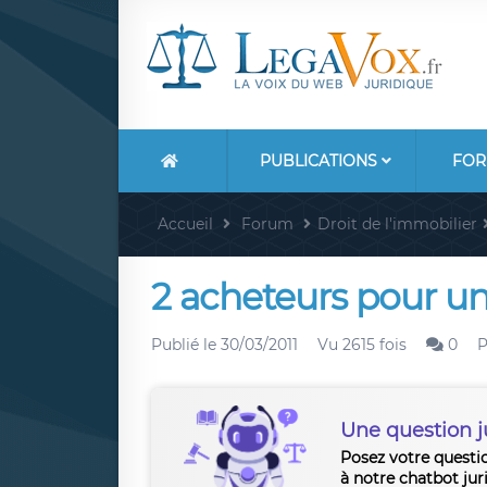
PUBLICATIONS
FOR
Accueil
Forum
Droit de l'immobilier
2 acheteurs pour 
Publié le
30/03/2011
Vu 2615 fois
0
P
Une question j
Posez votre questi
à notre chatbot jur