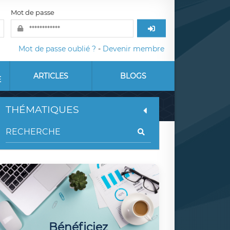
Mot de passe
Mot de passe oublié ?
-
Devenir membre
ARTICLES
BLOGS
E
THÉMATIQUES
Bénéficiez