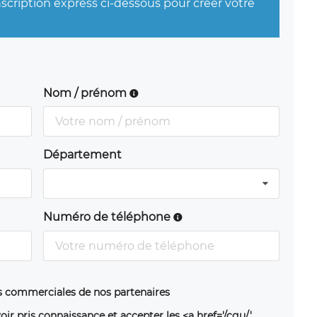
nscription express ci-dessous pour créer votre
Nom / prénom
Département
Numéro de téléphone
ns commerciales de nos partenaires
oir pris connaissance et accepter les <a href='/cgu/'