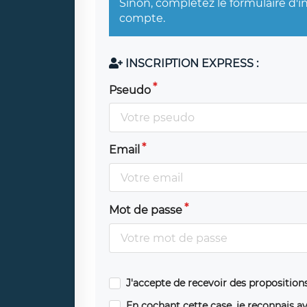
Sinon, complétez le formulaire d'i
compte.
INSCRIPTION EXPRESS :
Pseudo
Email
Mot de passe
J'accepte de recevoir des propositio
En cochant cette case, je reconnais av