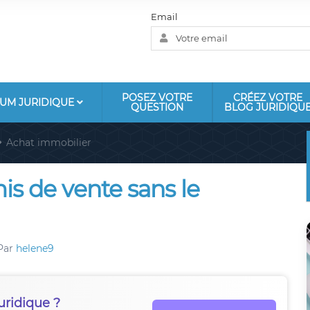
Email
POSEZ VOTRE
CRÉEZ VOTRE
UM JURIDIQUE
QUESTION
BLOG JURIDIQU
Achat immobilier
s de vente sans le
Par
helene9
uridique ?