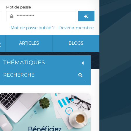
Mot de passe
Mot de passe oublié ?
-
Devenir membre
ARTICLES
BLOGS
E
THÉMATIQUES
Bénéficiez