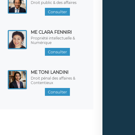
Droit public & des affaires
Consulter
ME CLARA FENNIRI
Propriété intellectuelle &
Numérique
Consulter
ME TONI LANDINI
Droit pénal des affaires &
Contentieux
Consulter