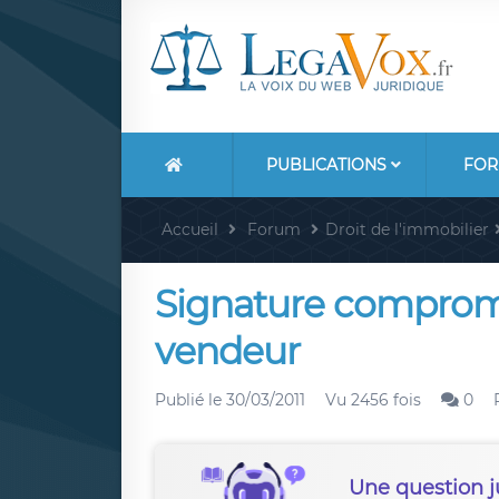
PUBLICATIONS
FOR
Accueil
Forum
Droit de l'immobilier
Signature compromi
vendeur
Publié le
30/03/2011
Vu 2456 fois
0
Une question j