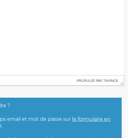
 PROPULSÉ PAR 
TINYMCE
ite ?
mps email et mot de passe sur
le formulaire en
.