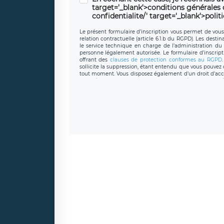
target='_blank'>conditions générales d'
confidentialite/' target='_blank'>polit
Le présent formulaire d’inscription vous permet de vous i
relation contractuelle (article 6.1.b du RGPD). Les desti
le service technique en charge de l’administration du s
personne légalement autorisée. Le formulaire d’inscrip
offrant des
clauses de protection conformes au RGPD
sollicite la suppression, étant entendu que vous pouve
tout moment. Vous disposez également d’un droit d’accès
caractère personnel, ainsi que d’un droit à la portabil
protection des données de LÉGAVOX qui exerce au si
donneespersonnelles@legavox.fr. Le responsable de 
joignable à l’adresse mail : responsabledetraitement@
auprès d’une autorité de contrôle.