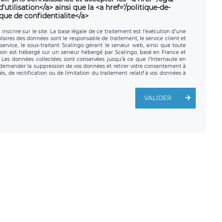
utilisation</a> ainsi que la <a href='/politique-de-
ique de confidentialite</a>
nscrire sur le site. La base légale de ce traitement est l’exécution d’une
nataires des données sont le responsable de traitement, le service client et
ervice, le sous-traitant Scalingo gérant le serveur web, ainsi que toute
tion est hébergé sur un serveur hébergé par Scalingo, basé en France et
. Les données collectées sont conservées jusqu’à ce que l’Internaute en
z demander la suppression de vos données et retirer votre consentement à
, de rectification ou de limitation du traitement relatif à vos données à
ité de vos données. Vous pouvez exercer ces droits auprès du délégué à la
ège social de LÉGAVOX et est joignable à l’adresse mail suivante :
traitement est la société LÉGAVOX, sis 9 rue Léopold Sédar Senghor,
VALIDER
legavox.fr. Vous avez également le droit d’introduire une réclamation