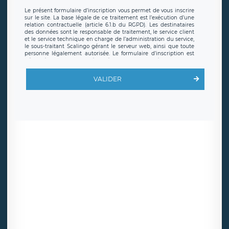
Le présent formulaire d’inscription vous permet de vous inscrire
sur le site. La base légale de ce traitement est l’exécution d’une
relation contractuelle (article 6.1.b du RGPD). Les destinataires
des données sont le responsable de traitement, le service client
et le service technique en charge de l’administration du service,
le sous-traitant Scalingo gérant le serveur web, ainsi que toute
personne légalement autorisée. Le formulaire d’inscription est
hébergé sur un serveur hébergé par Scalingo, basé en France et
offrant des
clauses de protection conformes au RGPD
. Les
données collectées sont conservées jusqu’à ce que l’Internaute
VALIDER
en sollicite la suppression, étant entendu que vous pouvez
demander la suppression de vos données et retirer votre
consentement à tout moment. Vous disposez également d’un
droit d’accès, de rectification ou de limitation du traitement
relatif à vos données à caractère personnel, ainsi que d’un droit à
la portabilité de vos données. Vous pouvez exercer ces droits
auprès du délégué à la protection des données de LÉGAVOX qui
exerce au siège social de LÉGAVOX et est joignable à l’adresse
mail suivante : donneespersonnelles@legavox.fr. Le responsable
de traitement est la société LÉGAVOX, sis 9 rue Léopold Sédar
Senghor, joignable à l’adresse mail :
responsabledetraitement@legavox.fr. Vous avez également le
droit d’introduire une réclamation auprès d’une autorité de
contrôle.