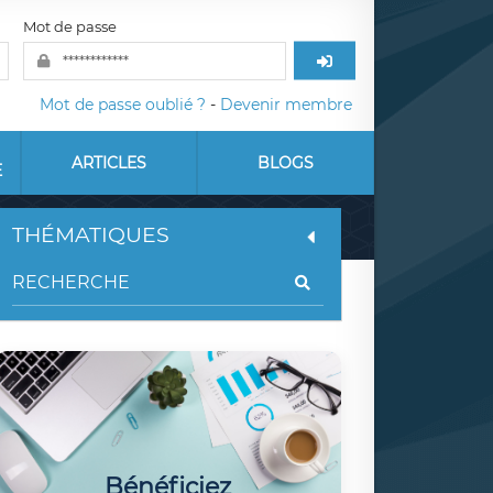
Mot de passe
Mot de passe oublié ?
-
Devenir membre
ARTICLES
BLOGS
E
THÉMATIQUES
Bénéficiez