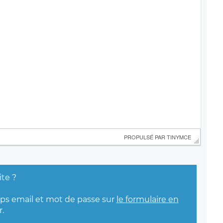
 PROPULSÉ PAR 
TINYMCE
ite ?
mps email et mot de passe sur
le formulaire en
.