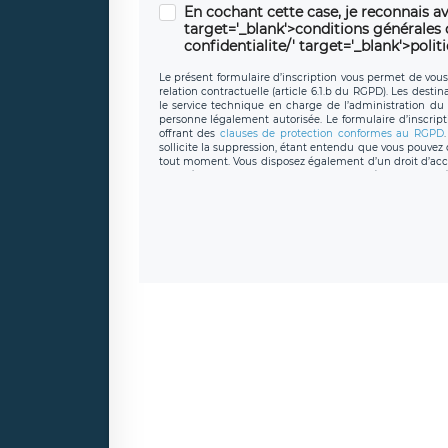
En cochant cette case, je reconnais av
target='_blank'>conditions générales d'
confidentialite/' target='_blank'>polit
Le présent formulaire d’inscription vous permet de vous i
relation contractuelle (article 6.1.b du RGPD). Les desti
le service technique en charge de l’administration du s
personne légalement autorisée. Le formulaire d’inscrip
offrant des
clauses de protection conformes au RGPD
sollicite la suppression, étant entendu que vous pouve
tout moment. Vous disposez également d’un droit d’accès
caractère personnel, ainsi que d’un droit à la portabil
protection des données de LÉGAVOX qui exerce au si
donneespersonnelles@legavox.fr. Le responsable de 
joignable à l’adresse mail : responsabledetraitement@
auprès d’une autorité de contrôle.