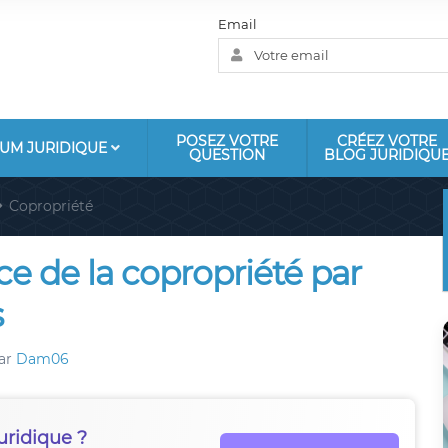
Email
POSEZ VOTRE
CRÉEZ VOTRE
UM JURIDIQUE
QUESTION
BLOG JURIDIQU
Copropriété
ce de la copropriété par
s
ar
Dam06
uridique ?