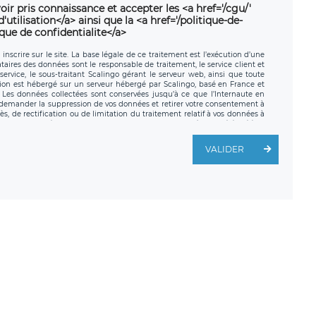
oir pris connaissance et accepter les <a href='/cgu/'
utilisation</a> ainsi que la <a href='/politique-de-
ique de confidentialite</a>
nscrire sur le site. La base légale de ce traitement est l’exécution d’une
nataires des données sont le responsable de traitement, le service client et
ervice, le sous-traitant Scalingo gérant le serveur web, ainsi que toute
tion est hébergé sur un serveur hébergé par Scalingo, basé en France et
. Les données collectées sont conservées jusqu’à ce que l’Internaute en
z demander la suppression de vos données et retirer votre consentement à
, de rectification ou de limitation du traitement relatif à vos données à
ité de vos données. Vous pouvez exercer ces droits auprès du délégué à la
ège social de LÉGAVOX et est joignable à l’adresse mail suivante :
traitement est la société LÉGAVOX, sis 9 rue Léopold Sédar Senghor,
VALIDER
legavox.fr. Vous avez également le droit d’introduire une réclamation