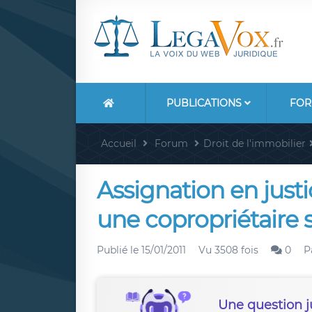
PUBLICATIONS
FOR
Accueil
Forum
Droit de l'immobilier
Assignation en justi
une copropriétaire 
Publié le
15/01/2011
Vu 3508 fois
0
P
Une question j