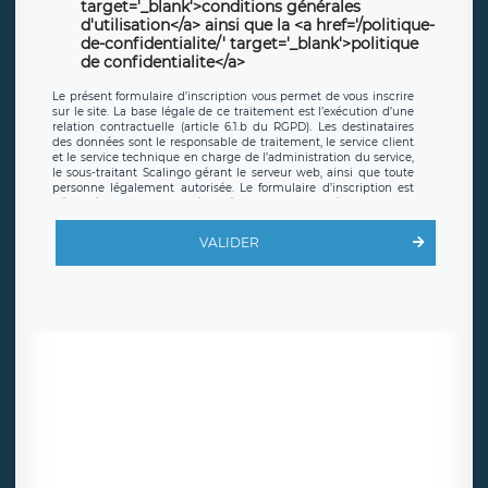
target='_blank'>conditions générales
d'utilisation</a> ainsi que la <a href='/politique-
de-confidentialite/' target='_blank'>politique
de confidentialite</a>
Le présent formulaire d’inscription vous permet de vous inscrire
sur le site. La base légale de ce traitement est l’exécution d’une
relation contractuelle (article 6.1.b du RGPD). Les destinataires
des données sont le responsable de traitement, le service client
et le service technique en charge de l’administration du service,
le sous-traitant Scalingo gérant le serveur web, ainsi que toute
personne légalement autorisée. Le formulaire d’inscription est
hébergé sur un serveur hébergé par Scalingo, basé en France et
offrant des
clauses de protection conformes au RGPD
. Les
données collectées sont conservées jusqu’à ce que l’Internaute
VALIDER
en sollicite la suppression, étant entendu que vous pouvez
demander la suppression de vos données et retirer votre
consentement à tout moment. Vous disposez également d’un
droit d’accès, de rectification ou de limitation du traitement
relatif à vos données à caractère personnel, ainsi que d’un droit à
la portabilité de vos données. Vous pouvez exercer ces droits
auprès du délégué à la protection des données de LÉGAVOX qui
exerce au siège social de LÉGAVOX et est joignable à l’adresse
mail suivante : donneespersonnelles@legavox.fr. Le responsable
de traitement est la société LÉGAVOX, sis 9 rue Léopold Sédar
Senghor, joignable à l’adresse mail :
responsabledetraitement@legavox.fr. Vous avez également le
droit d’introduire une réclamation auprès d’une autorité de
contrôle.