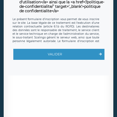
d'utilisation</a> ainsi que la <a href='/politique-
de-confidentialite/' target='_blank'>politique
de confidentialite</a>
Le présent formulaire d’inscription vous permet de vous inscrire
sur le site. La base légale de ce traitement est l’exécution d’une
relation contractuelle (article 6.1.b du RGPD). Les destinataires
des données sont le responsable de traitement, le service client
et le service technique en charge de l’administration du service,
le sous-traitant Scalingo gérant le serveur web, ainsi que toute
personne légalement autorisée. Le formulaire d’inscription est
hébergé sur un serveur hébergé par Scalingo, basé en France et
offrant des
clauses de protection conformes au RGPD
. Les
données collectées sont conservées jusqu’à ce que l’Internaute
VALIDER
en sollicite la suppression, étant entendu que vous pouvez
demander la suppression de vos données et retirer votre
consentement à tout moment. Vous disposez également d’un
droit d’accès, de rectification ou de limitation du traitement
relatif à vos données à caractère personnel, ainsi que d’un droit à
la portabilité de vos données. Vous pouvez exercer ces droits
auprès du délégué à la protection des données de LÉGAVOX qui
exerce au siège social de LÉGAVOX et est joignable à l’adresse
mail suivante : donneespersonnelles@legavox.fr. Le responsable
de traitement est la société LÉGAVOX, sis 9 rue Léopold Sédar
Senghor, joignable à l’adresse mail :
responsabledetraitement@legavox.fr. Vous avez également le
droit d’introduire une réclamation auprès d’une autorité de
contrôle.