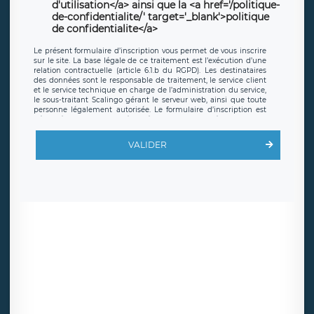
d'utilisation</a> ainsi que la <a href='/politique-
de-confidentialite/' target='_blank'>politique
de confidentialite</a>
Le présent formulaire d’inscription vous permet de vous inscrire
sur le site. La base légale de ce traitement est l’exécution d’une
relation contractuelle (article 6.1.b du RGPD). Les destinataires
des données sont le responsable de traitement, le service client
et le service technique en charge de l’administration du service,
le sous-traitant Scalingo gérant le serveur web, ainsi que toute
personne légalement autorisée. Le formulaire d’inscription est
hébergé sur un serveur hébergé par Scalingo, basé en France et
offrant des
clauses de protection conformes au RGPD
. Les
données collectées sont conservées jusqu’à ce que l’Internaute
VALIDER
en sollicite la suppression, étant entendu que vous pouvez
demander la suppression de vos données et retirer votre
consentement à tout moment. Vous disposez également d’un
droit d’accès, de rectification ou de limitation du traitement
relatif à vos données à caractère personnel, ainsi que d’un droit à
la portabilité de vos données. Vous pouvez exercer ces droits
auprès du délégué à la protection des données de LÉGAVOX qui
exerce au siège social de LÉGAVOX et est joignable à l’adresse
mail suivante : donneespersonnelles@legavox.fr. Le responsable
de traitement est la société LÉGAVOX, sis 9 rue Léopold Sédar
Senghor, joignable à l’adresse mail :
responsabledetraitement@legavox.fr. Vous avez également le
droit d’introduire une réclamation auprès d’une autorité de
contrôle.