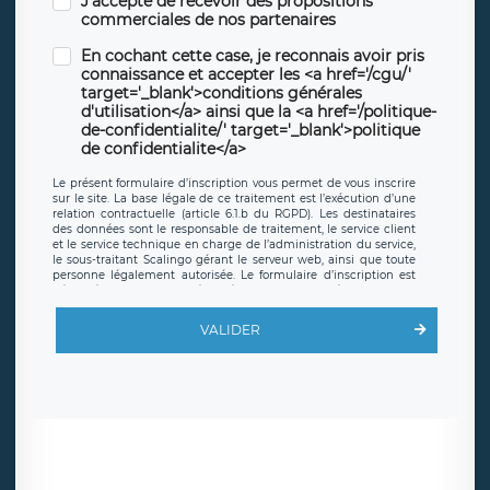
J'accepte de recevoir des propositions
commerciales de nos partenaires
En cochant cette case, je reconnais avoir pris
connaissance et accepter les <a href='/cgu/'
target='_blank'>conditions générales
d'utilisation</a> ainsi que la <a href='/politique-
de-confidentialite/' target='_blank'>politique
de confidentialite</a>
Le présent formulaire d’inscription vous permet de vous inscrire
sur le site. La base légale de ce traitement est l’exécution d’une
relation contractuelle (article 6.1.b du RGPD). Les destinataires
des données sont le responsable de traitement, le service client
et le service technique en charge de l’administration du service,
le sous-traitant Scalingo gérant le serveur web, ainsi que toute
personne légalement autorisée. Le formulaire d’inscription est
hébergé sur un serveur hébergé par Scalingo, basé en France et
offrant des
clauses de protection conformes au RGPD
. Les
données collectées sont conservées jusqu’à ce que l’Internaute
VALIDER
en sollicite la suppression, étant entendu que vous pouvez
demander la suppression de vos données et retirer votre
consentement à tout moment. Vous disposez également d’un
droit d’accès, de rectification ou de limitation du traitement
relatif à vos données à caractère personnel, ainsi que d’un droit à
la portabilité de vos données. Vous pouvez exercer ces droits
auprès du délégué à la protection des données de LÉGAVOX qui
exerce au siège social de LÉGAVOX et est joignable à l’adresse
mail suivante : donneespersonnelles@legavox.fr. Le responsable
de traitement est la société LÉGAVOX, sis 9 rue Léopold Sédar
Senghor, joignable à l’adresse mail :