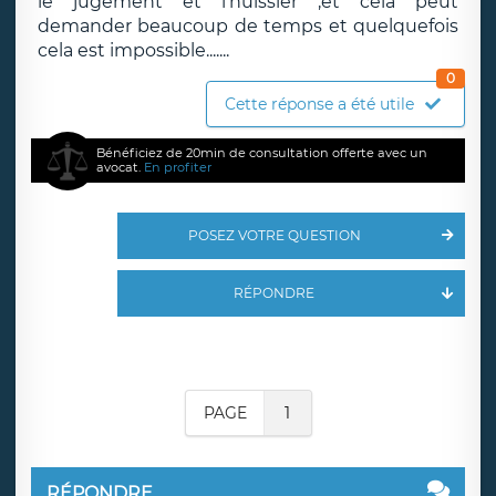
le jugement et l'huissier ,et cela peut
demander beaucoup de temps et quelquefois
cela est impossible.......
0
Cette réponse a été utile
Bénéficiez de 20min de consultation offerte avec un
avocat.
En profiter
POSEZ VOTRE QUESTION
RÉPONDRE
PAGE
1
RÉPONDRE