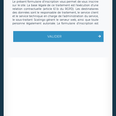
Le présent formulaire d’inscription vous permet de vous inscrire
sur le site. La base légale de ce traitement est l’exécution d’une
relation contractuelle (article 6.1.b du RGPD). Les destinataires
des données sont le responsable de traitement, le service client
et le service technique en charge de l’administration du service,
le sous-traitant Scalingo gérant le serveur web, ainsi que toute
personne légalement autorisée. Le formulaire d’inscription est
hébergé sur un serveur hébergé par Scalingo, basé en France et
offrant des
clauses de protection conformes au RGPD
. Les
données collectées sont conservées jusqu’à ce que l’Internaute
VALIDER
en sollicite la suppression, étant entendu que vous pouvez
demander la suppression de vos données et retirer votre
consentement à tout moment. Vous disposez également d’un
droit d’accès, de rectification ou de limitation du traitement
relatif à vos données à caractère personnel, ainsi que d’un droit à
la portabilité de vos données. Vous pouvez exercer ces droits
auprès du délégué à la protection des données de LÉGAVOX qui
exerce au siège social de LÉGAVOX et est joignable à l’adresse
mail suivante : donneespersonnelles@legavox.fr. Le responsable
de traitement est la société LÉGAVOX, sis 9 rue Léopold Sédar
Senghor, joignable à l’adresse mail :
responsabledetraitement@legavox.fr. Vous avez également le
droit d’introduire une réclamation auprès d’une autorité de
contrôle.