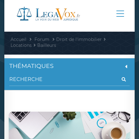
Accueil
Forum
Droit de l'immobilier
Locations
Bailleurs
THÉMATIQUES