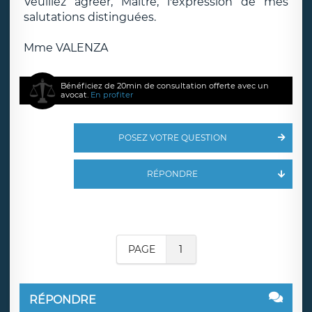
Veuillez agréer, Maitre, l'expression de mes
salutations distinguées.
Mme VALENZA
Bénéficiez de 20min de consultation offerte avec un
avocat.
En profiter
POSEZ VOTRE QUESTION
RÉPONDRE
PAGE
1
RÉPONDRE