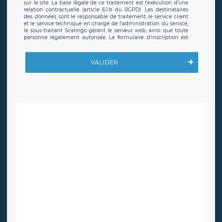
sur le site. La base légale de ce traitement est l’exécution d’une
relation contractuelle (article 6.1.b du RGPD). Les destinataires
des données sont le responsable de traitement, le service client
et le service technique en charge de l’administration du service,
le sous-traitant Scalingo gérant le serveur web, ainsi que toute
personne légalement autorisée. Le formulaire d’inscription est
hébergé sur un serveur hébergé par Scalingo, basé en France et
offrant des
clauses de protection conformes au RGPD
. Les
données collectées sont conservées jusqu’à ce que l’Internaute
VALIDER
en sollicite la suppression, étant entendu que vous pouvez
demander la suppression de vos données et retirer votre
consentement à tout moment. Vous disposez également d’un
droit d’accès, de rectification ou de limitation du traitement
relatif à vos données à caractère personnel, ainsi que d’un droit à
la portabilité de vos données. Vous pouvez exercer ces droits
auprès du délégué à la protection des données de LÉGAVOX qui
exerce au siège social de LÉGAVOX et est joignable à l’adresse
mail suivante : donneespersonnelles@legavox.fr. Le responsable
de traitement est la société LÉGAVOX, sis 9 rue Léopold Sédar
Senghor, joignable à l’adresse mail :
responsabledetraitement@legavox.fr. Vous avez également le
droit d’introduire une réclamation auprès d’une autorité de
contrôle.