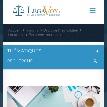
Accueil
Forum
Droit de l'immobilier
Locations
Baux commerciaux
THÉMATIQUES