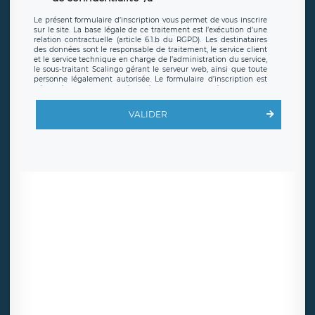
Le présent formulaire d’inscription vous permet de vous inscrire
sur le site. La base légale de ce traitement est l’exécution d’une
relation contractuelle (article 6.1.b du RGPD). Les destinataires
des données sont le responsable de traitement, le service client
et le service technique en charge de l’administration du service,
le sous-traitant Scalingo gérant le serveur web, ainsi que toute
personne légalement autorisée. Le formulaire d’inscription est
hébergé sur un serveur hébergé par Scalingo, basé en France et
offrant des
clauses de protection conformes au RGPD
. Les
données collectées sont conservées jusqu’à ce que l’Internaute
VALIDER
en sollicite la suppression, étant entendu que vous pouvez
demander la suppression de vos données et retirer votre
consentement à tout moment. Vous disposez également d’un
droit d’accès, de rectification ou de limitation du traitement
relatif à vos données à caractère personnel, ainsi que d’un droit à
la portabilité de vos données. Vous pouvez exercer ces droits
auprès du délégué à la protection des données de LÉGAVOX qui
exerce au siège social de LÉGAVOX et est joignable à l’adresse
mail suivante : donneespersonnelles@legavox.fr. Le responsable
de traitement est la société LÉGAVOX, sis 9 rue Léopold Sédar
Senghor, joignable à l’adresse mail :
responsabledetraitement@legavox.fr. Vous avez également le
droit d’introduire une réclamation auprès d’une autorité de
contrôle.