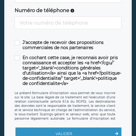
Numéro de téléphone
J'accepte de recevoir des propositions
commerciales de nos partenaires
En cochant cette case, je reconnais avoir pris
connaissance et accepter les <a href='/cgu/'
target='_blank'>conditions générales
d'utilisation</a> ainsi que la <a href='/politique-
de-confidentialite/' target='_blank'>politique
de confidentialite</a>
Le présent formulaire d’inscription vous permet de vous inscrire
sur le site. La base légale de ce traitement est l’exécution d’une
relation contractuelle (article 6.1.b du RGPD). Les destinataires
des données sont le responsable de traitement, le service client
et le service technique en charge de l’administration du service,
le sous-traitant Scalingo gérant le serveur web, ainsi que toute
personne légalement autorisée. Le formulaire d’inscription est
hébergé sur un serveur hébergé par Scalingo, basé en France et
offrant des
clauses de protection conformes au RGPD
. Les
données collectées sont conservées jusqu’à ce que l’Internaute
VALIDER
en sollicite la suppression, étant entendu que vous pouvez