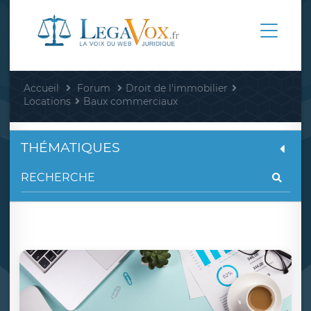
Accueil
Forum
Droit de l'immobilier
Locations
Baux commerciaux
THÉMATIQUES