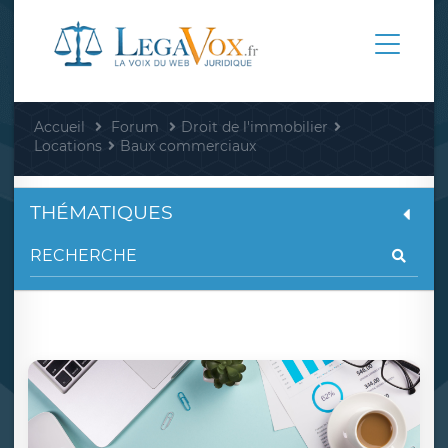
Accueil
Forum
Droit de l'immobilier
Locations
Baux commerciaux
THÉMATIQUES