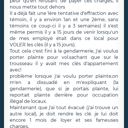
peur qu'en refusant de payer ces charges, il
nous mette tout dehors
Il a déjà fait une 1ère tentative d'effraction avec
témoin, il y a environ 1an et une 2ème, sans
témoins ce coup-ci il y a 3 semaines) il s'est
même permis il y a 15 jours de venir lorsqu'un
de mes employé était dans ce local pour
VOLER les clés (il y a 15 jours).
Tout cela c'est fini à la gendarmerie, j'ai voulus
porter plainte pour vol.sachant que sur le
trousseau il y avait mes clés d'appartement
avec!
problème lorsque j'ai voulu porter plainte,on
m'en a dissuadé en m'expliquant (la
gendarmerie), que si je portais plainte, lui
reportait plainte derrière pour occupation
illégal de locaux.
Maintenant que j'ai tout évacué (j'ai trouve un
autre local), je doit rendre les clé. je lui doit
encore 1 mois de loyer et ses fameuses
charges.