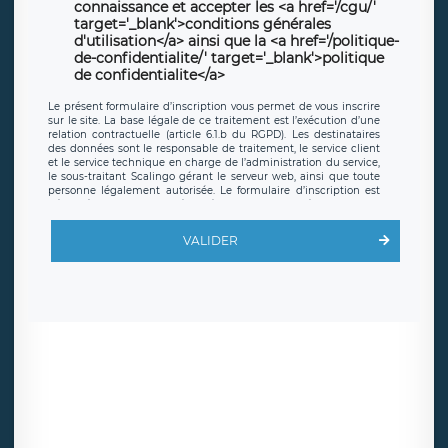
connaissance et accepter les <a href='/cgu/'
target='_blank'>conditions générales
d'utilisation</a> ainsi que la <a href='/politique-
de-confidentialite/' target='_blank'>politique
de confidentialite</a>
Le présent formulaire d’inscription vous permet de vous inscrire
sur le site. La base légale de ce traitement est l’exécution d’une
relation contractuelle (article 6.1.b du RGPD). Les destinataires
des données sont le responsable de traitement, le service client
et le service technique en charge de l’administration du service,
le sous-traitant Scalingo gérant le serveur web, ainsi que toute
personne légalement autorisée. Le formulaire d’inscription est
hébergé sur un serveur hébergé par Scalingo, basé en France et
offrant des
clauses de protection conformes au RGPD
. Les
données collectées sont conservées jusqu’à ce que l’Internaute
VALIDER
en sollicite la suppression, étant entendu que vous pouvez
demander la suppression de vos données et retirer votre
consentement à tout moment. Vous disposez également d’un
droit d’accès, de rectification ou de limitation du traitement
relatif à vos données à caractère personnel, ainsi que d’un droit à
la portabilité de vos données. Vous pouvez exercer ces droits
auprès du délégué à la protection des données de LÉGAVOX qui
exerce au siège social de LÉGAVOX et est joignable à l’adresse
mail suivante : donneespersonnelles@legavox.fr. Le responsable
de traitement est la société LÉGAVOX, sis 9 rue Léopold Sédar
Senghor, joignable à l’adresse mail :
responsabledetraitement@legavox.fr. Vous avez également le
droit d’introduire une réclamation auprès d’une autorité de
contrôle.