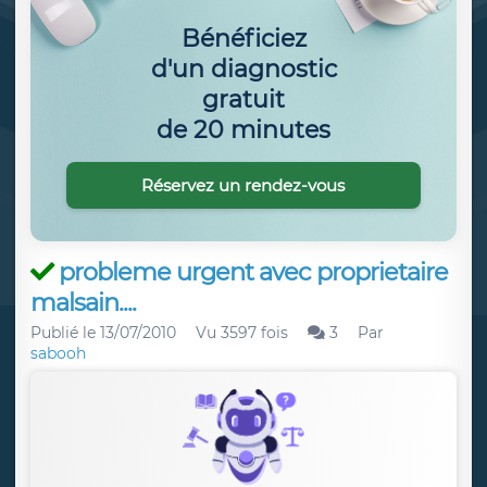
Bénéficiez
d'un diagnostic
gratuit
de 20 minutes
Réservez un rendez-vous
probleme urgent avec proprietaire
malsain....
Publié le
13/07/2010
Vu 3597 fois
3
Par
sabooh