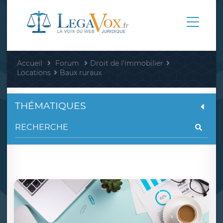
Accueil
Forum
Droit de l'immobilier
Locations
Baux ruraux
THÉMATIQUES