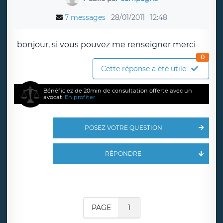
7 messages
28/01/2011
12:48
bonjour, si vous pouvez me renseigner merci
0
Cette réponse a été utile
Bénéficiez de 20min de consultation offerte avec un
avocat.
En profiter
POSEZ VOTRE QUESTION
RÉPONDRE
PAGE
1