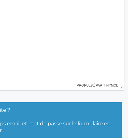
 PROPULSÉ PAR 
TINYMCE
ite ?
mps email et mot de passe sur
le formulaire en
.