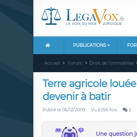
PUBLICATIONS
FOR
Accueil
Forum
Droit de l'immobilier
Terre agricole louée
devenir à batir
Publié le
06/12/2009
Vu 6356 fois
2
Une question j