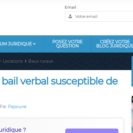
Email
POSEZ VOTRE
CRÉEZ VOTRE
UM JURIDIQUE
QUESTION
BLOG JURIDIQU
Locations
Baux ruraux
 bail verbal susceptible de
Par
Papoune
uridique ?