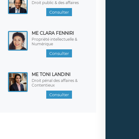
Droit public & des affaires
Consulter
ME CLARA FENNIRI
Propriété intellectuelle &
Numérique
Consulter
ME TONI LANDINI
Droit pénal des affaires &
Contentieux
Consulter