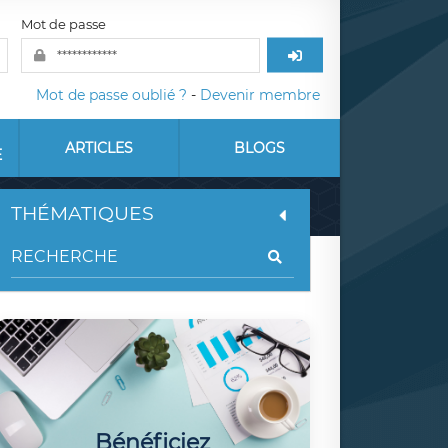
Mot de passe
Mot de passe oublié ?
-
Devenir membre
ARTICLES
BLOGS
E
THÉMATIQUES
Bénéficiez