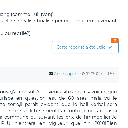
ang (comme Lui) (von)] -
qu'elle se réalise-finalise-perfectionne, en devenant
au ou reptile?)
0
Cette réponse a été utile
2 messages
06/12/2009
19:53
nse,j'ai consulté plusieurs sites pour savoir ce que
a surface en question est de 60 ares, mais vu le
 terre,il parait évident que le bail verbal sera
tendre un lotissement.Par contre,je ne sais pas si
 la commune ou suivant les prix de l'immobilier.Je
e PLU n'entrera en vigueur que fin 2010!Bien