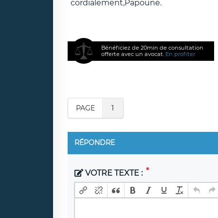
cordialement,Papoune.
Bénéficiez de 20min de consultation
offerte avec un avocat.
En profiter
PAGE
1
RÉPONDRE
VOTRE TEXTE :