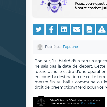
Posez votre questi
à notre chatbot jur
Publié par
Papoune
Bonjour, J'ai hérité d'un terrain agric
ne sais pas la date de départ. Cette 
future dans le cadre d'une opérati
en cours.La destination de cette terre 
mettre fin au bail,la commune ou les 
droit de préemption?Merci pour vos r
Bénéficiez de 20min de consultation
offerte avec un avocat.
En profiter