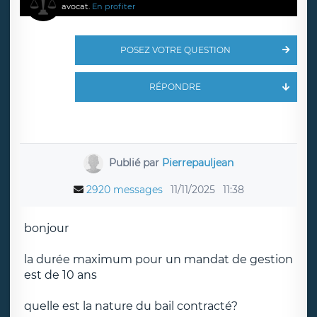
avocat.
En profiter
POSEZ VOTRE QUESTION
RÉPONDRE
Publié par
Pierrepauljean
2920 messages
11/11/2025
11:38
bonjour
la durée maximum pour un mandat de gestion
est de 10 ans
quelle est la nature du bail contracté?