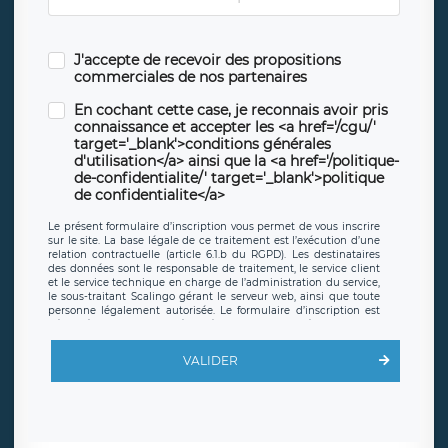
J'accepte de recevoir des propositions
commerciales de nos partenaires
En cochant cette case, je reconnais avoir pris
connaissance et accepter les <a href='/cgu/'
target='_blank'>conditions générales
d'utilisation</a> ainsi que la <a href='/politique-
de-confidentialite/' target='_blank'>politique
de confidentialite</a>
Le présent formulaire d’inscription vous permet de vous inscrire
sur le site. La base légale de ce traitement est l’exécution d’une
relation contractuelle (article 6.1.b du RGPD). Les destinataires
des données sont le responsable de traitement, le service client
et le service technique en charge de l’administration du service,
le sous-traitant Scalingo gérant le serveur web, ainsi que toute
personne légalement autorisée. Le formulaire d’inscription est
hébergé sur un serveur hébergé par Scalingo, basé en France et
offrant des
clauses de protection conformes au RGPD
. Les
données collectées sont conservées jusqu’à ce que l’Internaute
VALIDER
en sollicite la suppression, étant entendu que vous pouvez
demander la suppression de vos données et retirer votre
consentement à tout moment. Vous disposez également d’un
droit d’accès, de rectification ou de limitation du traitement
relatif à vos données à caractère personnel, ainsi que d’un droit à
la portabilité de vos données. Vous pouvez exercer ces droits