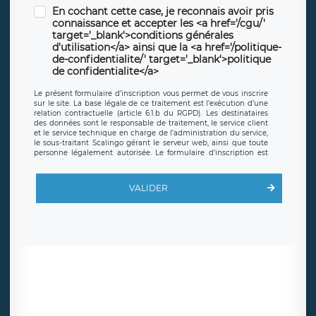
En cochant cette case, je reconnais avoir pris
connaissance et accepter les <a href='/cgu/'
target='_blank'>conditions générales
d'utilisation</a> ainsi que la <a href='/politique-
de-confidentialite/' target='_blank'>politique
de confidentialite</a>
Le présent formulaire d’inscription vous permet de vous inscrire
sur le site. La base légale de ce traitement est l’exécution d’une
relation contractuelle (article 6.1.b du RGPD). Les destinataires
des données sont le responsable de traitement, le service client
et le service technique en charge de l’administration du service,
le sous-traitant Scalingo gérant le serveur web, ainsi que toute
personne légalement autorisée. Le formulaire d’inscription est
hébergé sur un serveur hébergé par Scalingo, basé en France et
offrant des
clauses de protection conformes au RGPD
. Les
données collectées sont conservées jusqu’à ce que l’Internaute
VALIDER
en sollicite la suppression, étant entendu que vous pouvez
demander la suppression de vos données et retirer votre
consentement à tout moment. Vous disposez également d’un
droit d’accès, de rectification ou de limitation du traitement
relatif à vos données à caractère personnel, ainsi que d’un droit à
la portabilité de vos données. Vous pouvez exercer ces droits
auprès du délégué à la protection des données de LÉGAVOX qui
exerce au siège social de LÉGAVOX et est joignable à l’adresse
mail suivante : donneespersonnelles@legavox.fr. Le responsable
de traitement est la société LÉGAVOX, sis 9 rue Léopold Sédar
Senghor, joignable à l’adresse mail :
responsabledetraitement@legavox.fr. Vous avez également le
droit d’introduire une réclamation auprès d’une autorité de