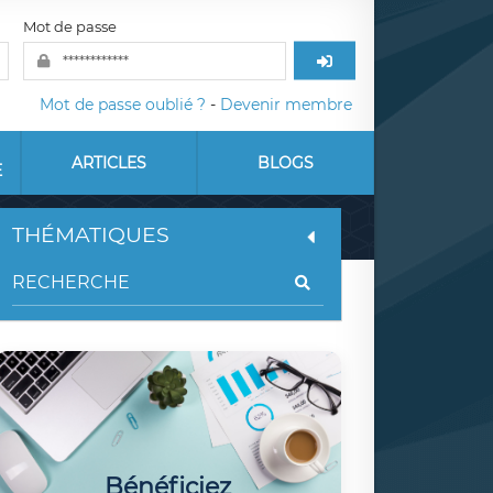
Mot de passe
Mot de passe oublié ?
-
Devenir membre
ARTICLES
BLOGS
E
THÉMATIQUES
Bénéficiez