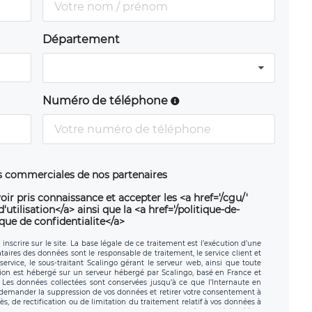
Département
Numéro de téléphone
ns commerciales de nos partenaires
oir pris connaissance et accepter les <a href='/cgu/'
utilisation</a> ainsi que la <a href='/politique-de-
ique de confidentialite</a>
nscrire sur le site. La base légale de ce traitement est l’exécution d’une
nataires des données sont le responsable de traitement, le service client et
ervice, le sous-traitant Scalingo gérant le serveur web, ainsi que toute
tion est hébergé sur un serveur hébergé par Scalingo, basé en France et
. Les données collectées sont conservées jusqu’à ce que l’Internaute en
z demander la suppression de vos données et retirer votre consentement à
, de rectification ou de limitation du traitement relatif à vos données à
ité de vos données. Vous pouvez exercer ces droits auprès du délégué à la