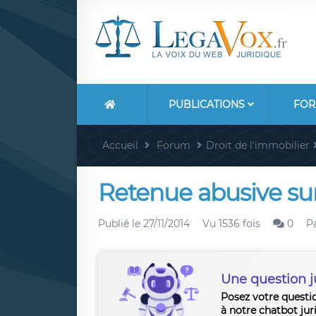
PUBLICATIONS
FOR
Accueil
Forum
Droit de l'immobilier
Retenue abusive su
Publié le
27/11/2014
Vu 1536 fois
0
P
Une question j
Posez votre questi
à notre chatbot jur