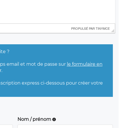
 PROPULSÉ PAR 
TINYMCE
ite ?
mps email et mot de passe sur
le formulaire en
.
nscription express ci-dessous pour créer votre
Nom / prénom