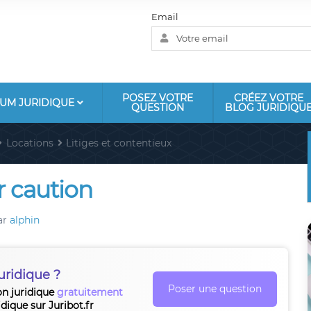
Email
POSEZ VOTRE
CRÉEZ VOTRE
UM JURIDIQUE
QUESTION
BLOG JURIDIQU
Locations
Litiges et contentieux
r caution
ar
alphin
uridique ?
Poser une question
on juridique
gratuitement
idique sur Juribot.fr