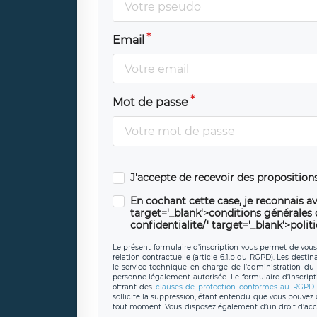
Email
Mot de passe
J'accepte de recevoir des propositio
En cochant cette case, je reconnais av
target='_blank'>conditions générales d'
confidentialite/' target='_blank'>polit
Le présent formulaire d’inscription vous permet de vous i
relation contractuelle (article 6.1.b du RGPD). Les desti
le service technique en charge de l’administration du s
personne légalement autorisée. Le formulaire d’inscrip
offrant des
clauses de protection conformes au RGPD
sollicite la suppression, étant entendu que vous pouve
tout moment. Vous disposez également d’un droit d’accès
caractère personnel, ainsi que d’un droit à la portabil