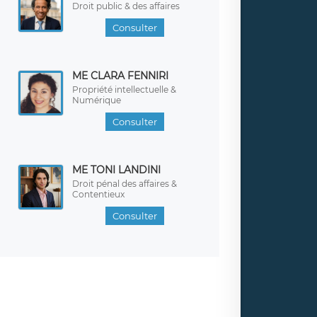
Droit public & des affaires
Consulter
ME CLARA FENNIRI
Propriété intellectuelle &
Numérique
Consulter
ME TONI LANDINI
Droit pénal des affaires &
Contentieux
Consulter