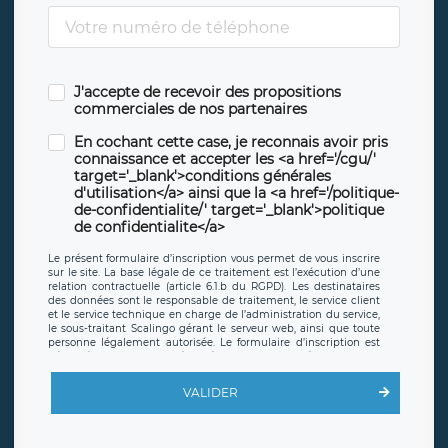
J'accepte de recevoir des propositions
commerciales de nos partenaires
En cochant cette case, je reconnais avoir pris
connaissance et accepter les <a href='/cgu/'
target='_blank'>conditions générales
d'utilisation</a> ainsi que la <a href='/politique-
de-confidentialite/' target='_blank'>politique
de confidentialite</a>
Le présent formulaire d’inscription vous permet de vous inscrire
sur le site. La base légale de ce traitement est l’exécution d’une
relation contractuelle (article 6.1.b du RGPD). Les destinataires
des données sont le responsable de traitement, le service client
et le service technique en charge de l’administration du service,
le sous-traitant Scalingo gérant le serveur web, ainsi que toute
personne légalement autorisée. Le formulaire d’inscription est
hébergé sur un serveur hébergé par Scalingo, basé en France et
offrant des
clauses de protection conformes au RGPD
. Les
données collectées sont conservées jusqu’à ce que l’Internaute
VALIDER
en sollicite la suppression, étant entendu que vous pouvez
demander la suppression de vos données et retirer votre
consentement à tout moment. Vous disposez également d’un
droit d’accès, de rectification ou de limitation du traitement