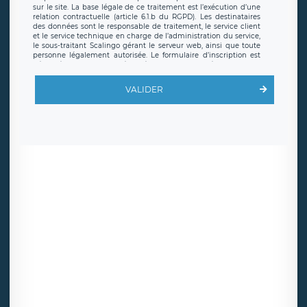
sur le site. La base légale de ce traitement est l’exécution d’une
relation contractuelle (article 6.1.b du RGPD). Les destinataires
des données sont le responsable de traitement, le service client
et le service technique en charge de l’administration du service,
le sous-traitant Scalingo gérant le serveur web, ainsi que toute
personne légalement autorisée. Le formulaire d’inscription est
hébergé sur un serveur hébergé par Scalingo, basé en France et
offrant des
clauses de protection conformes au RGPD
. Les
données collectées sont conservées jusqu’à ce que l’Internaute
VALIDER
en sollicite la suppression, étant entendu que vous pouvez
demander la suppression de vos données et retirer votre
consentement à tout moment. Vous disposez également d’un
droit d’accès, de rectification ou de limitation du traitement
relatif à vos données à caractère personnel, ainsi que d’un droit à
la portabilité de vos données. Vous pouvez exercer ces droits
auprès du délégué à la protection des données de LÉGAVOX qui
exerce au siège social de LÉGAVOX et est joignable à l’adresse
mail suivante : donneespersonnelles@legavox.fr. Le responsable
de traitement est la société LÉGAVOX, sis 9 rue Léopold Sédar
Senghor, joignable à l’adresse mail :
responsabledetraitement@legavox.fr. Vous avez également le
droit d’introduire une réclamation auprès d’une autorité de
contrôle.