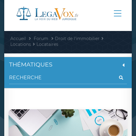
Accueil
Forum
Droit de l'immobilier
Locations
Locataires
THÉMATIQUES