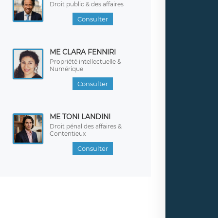
Droit public & des affaires
Consulter
ME CLARA FENNIRI
Propriété intellectuelle &
Numérique
Consulter
ME TONI LANDINI
Droit pénal des affaires &
Contentieux
Consulter