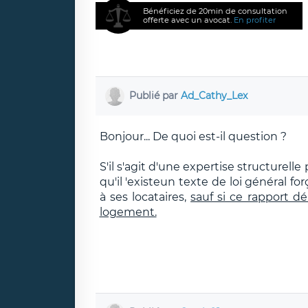
Bénéficiez de 20min de consultation
offerte avec un avocat.
En profiter
Publié par
Ad_Cathy_Lex
Bonjour... De quoi est-il question ?
S'il s'agit d'une expertise structurelle
qu'il 'existeun texte de loi général f
à ses locataires,
sauf si ce rapport d
logement.