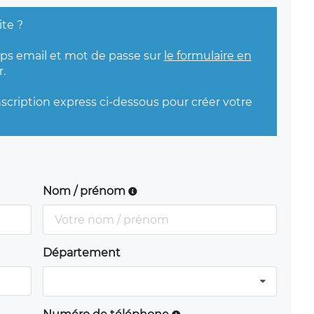
ite ?
mps email et mot de passe sur
le formulaire en
.
nscription express ci-dessous pour créer votre
Nom / prénom
Département