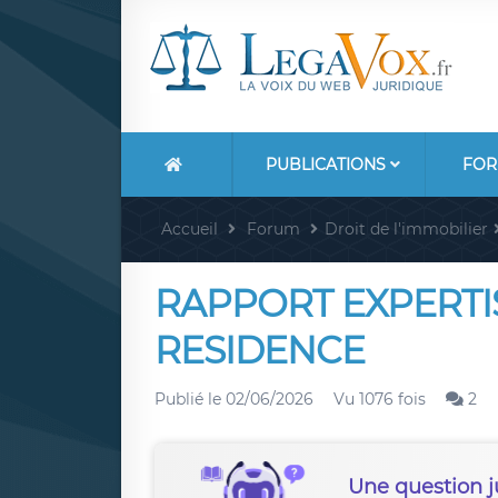
PUBLICATIONS
FOR
Accueil
Forum
Droit de l'immobilier
RAPPORT EXPERTI
RESIDENCE
Publié le
02/06/2026
Vu 1076 fois
2
Une question j