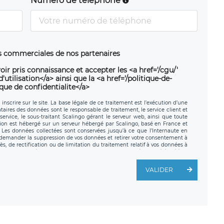
Numéro de téléphone
ns commerciales de nos partenaires
oir pris connaissance et accepter les <a href='/cgu/'
utilisation</a> ainsi que la <a href='/politique-de-
ique de confidentialite</a>
nscrire sur le site. La base légale de ce traitement est l’exécution d’une
nataires des données sont le responsable de traitement, le service client et
ervice, le sous-traitant Scalingo gérant le serveur web, ainsi que toute
tion est hébergé sur un serveur hébergé par Scalingo, basé en France et
. Les données collectées sont conservées jusqu’à ce que l’Internaute en
z demander la suppression de vos données et retirer votre consentement à
, de rectification ou de limitation du traitement relatif à vos données à
ité de vos données. Vous pouvez exercer ces droits auprès du délégué à la
ège social de LÉGAVOX et est joignable à l’adresse mail suivante :
traitement est la société LÉGAVOX, sis 9 rue Léopold Sédar Senghor,
VALIDER
legavox.fr. Vous avez également le droit d’introduire une réclamation