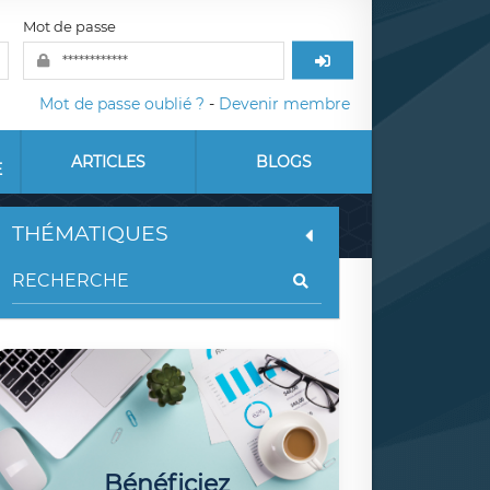
Mot de passe
Mot de passe oublié ?
-
Devenir membre
ARTICLES
BLOGS
E
THÉMATIQUES
Bénéficiez