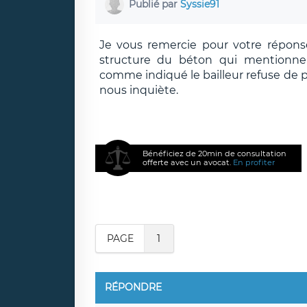
Publié par
Syssie91
Je vous remercie pour votre réponse. 
structure du béton qui mentionner
comme indiqué le bailleur refuse de p
nous inquiète.
Bénéficiez de 20min de consultation
offerte avec un avocat.
En profiter
PAGE
1
RÉPONDRE