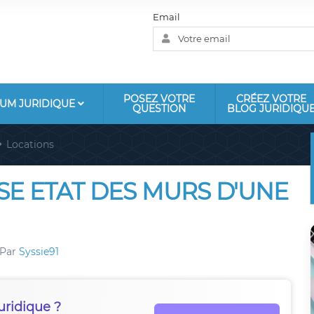
Email
POSEZ VOTRE
CRÉEZ VOTRE
UM JURIDIQUE
QUESTION
BLOG JURIDIQU
Locations
SE ETAT DES MURS D'UNE
Par
Syssie91
uridique ?