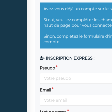
Avez-vous déjà un compte sur le s
Si oui, veuillez compléter les cha
haut de page
pour vous connecter
Sinon, complétez le formulaire d'i
compte.
INSCRIPTION EXPRESS :
Pseudo
Email