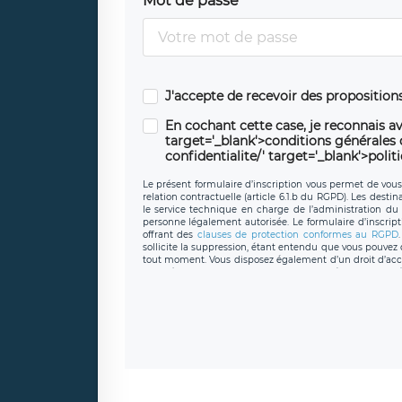
Mot de passe
J'accepte de recevoir des propositio
En cochant cette case, je reconnais av
target='_blank'>conditions générales d'
confidentialite/' target='_blank'>polit
Le présent formulaire d’inscription vous permet de vous i
relation contractuelle (article 6.1.b du RGPD). Les desti
le service technique en charge de l’administration du s
personne légalement autorisée. Le formulaire d’inscrip
offrant des
clauses de protection conformes au RGPD
sollicite la suppression, étant entendu que vous pouve
tout moment. Vous disposez également d’un droit d’accès
caractère personnel, ainsi que d’un droit à la portabil
protection des données de LÉGAVOX qui exerce au si
donneespersonnelles@legavox.fr. Le responsable de 
joignable à l’adresse mail : responsabledetraitement@
auprès d’une autorité de contrôle.