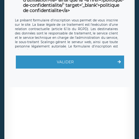
d'utilisation</a> ainsi que la <a href='/politique-
de-confidentialite/' target='_blank'>politique
de confidentialite</a>
Le présent formulaire d’inscription vous permet de vous inscrire
sur le site. La base légale de ce traitement est l’exécution d’une
relation contractuelle (article 6.1.b du RGPD). Les destinataires
des données sont le responsable de traitement, le service client
et le service technique en charge de l’administration du service,
le sous-traitant Scalingo gérant le serveur web, ainsi que toute
personne légalement autorisée. Le formulaire d’inscription est
hébergé sur un serveur hébergé par Scalingo, basé en France et
offrant des
clauses de protection conformes au RGPD
. Les
données collectées sont conservées jusqu’à ce que l’Internaute
VALIDER
en sollicite la suppression, étant entendu que vous pouvez
demander la suppression de vos données et retirer votre
consentement à tout moment. Vous disposez également d’un
droit d’accès, de rectification ou de limitation du traitement
relatif à vos données à caractère personnel, ainsi que d’un droit à
la portabilité de vos données. Vous pouvez exercer ces droits
auprès du délégué à la protection des données de LÉGAVOX qui
exerce au siège social de LÉGAVOX et est joignable à l’adresse
mail suivante : donneespersonnelles@legavox.fr. Le responsable
de traitement est la société LÉGAVOX, sis 9 rue Léopold Sédar
Senghor, joignable à l’adresse mail :
responsabledetraitement@legavox.fr. Vous avez également le
droit d’introduire une réclamation auprès d’une autorité de
contrôle.