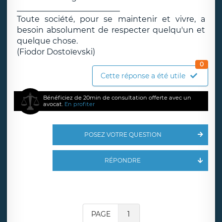
__________________________
Toute société, pour se maintenir et vivre, a
besoin absolument de respecter quelqu'un et
quelque chose.
(Fiodor Dostoïevski)
0
Cette réponse a été utile
Bénéficiez de 20min de consultation offerte avec un
avocat.
En profiter
POSEZ VOTRE QUESTION
RÉPONDRE
PAGE
1