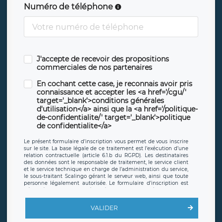
Numéro de téléphone
J'accepte de recevoir des propositions
commerciales de nos partenaires
En cochant cette case, je reconnais avoir pris
connaissance et accepter les <a href='/cgu/'
target='_blank'>conditions générales
d'utilisation</a> ainsi que la <a href='/politique-
de-confidentialite/' target='_blank'>politique
de confidentialite</a>
Le présent formulaire d’inscription vous permet de vous inscrire
sur le site. La base légale de ce traitement est l’exécution d’une
relation contractuelle (article 6.1.b du RGPD). Les destinataires
des données sont le responsable de traitement, le service client
et le service technique en charge de l’administration du service,
le sous-traitant Scalingo gérant le serveur web, ainsi que toute
personne légalement autorisée. Le formulaire d’inscription est
hébergé sur un serveur hébergé par Scalingo, basé en France et
offrant des
clauses de protection conformes au RGPD
. Les
données collectées sont conservées jusqu’à ce que l’Internaute
VALIDER
en sollicite la suppression, étant entendu que vous pouvez
demander la suppression de vos données et retirer votre