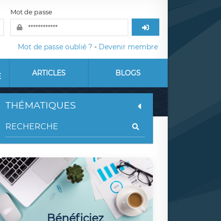
Mot de passe
Mot de passe oublié ?
-
Devenir membre
ARTICLES
BLOGS
E
THÉMATIQUES
Bénéficiez