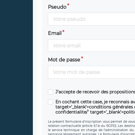
Pseudo
Email
Mot de passe
J'accepte de recevoir des propositio
En cochant cette case, je reconnais av
target='_blank'>conditions générales d'
confidentialite/' target='_blank'>polit
Le présent formulaire d’inscription vous permet de vous i
relation contractuelle (article 6.1.b du RGPD). Les desti
le service technique en charge de l’administration du s
personne légalement autorisée. Le formulaire d’inscrip