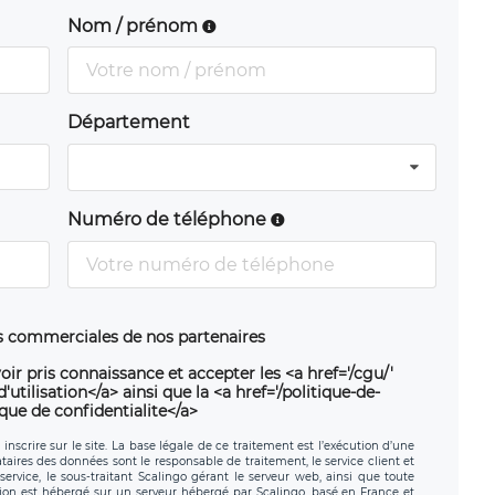
Nom / prénom
Département
Numéro de téléphone
ns commerciales de nos partenaires
oir pris connaissance et accepter les <a href='/cgu/'
utilisation</a> ainsi que la <a href='/politique-de-
ique de confidentialite</a>
nscrire sur le site. La base légale de ce traitement est l’exécution d’une
nataires des données sont le responsable de traitement, le service client et
ervice, le sous-traitant Scalingo gérant le serveur web, ainsi que toute
tion est hébergé sur un serveur hébergé par Scalingo, basé en France et