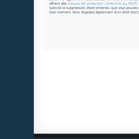
offrant des
clauses de protection conformes au RGPD
sollicite la suppression, étant entendu que vous pouve
tout moment. Vous disposez également d’un droit d’accès
caractère personnel, ainsi que d’un droit à la portabil
protection des données de LÉGAVOX qui exerce au si
donneespersonnelles@legavox.fr. Le responsable de 
joignable à l’adresse mail : responsabledetraitement@
auprès d’une autorité de contrôle.