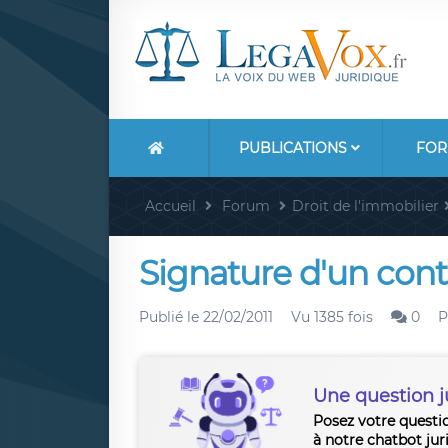
PUBLICATIONS
FOR
Accueil
Forum
Droit de l'immobilier
Signature d'un contr
Publié le
22/02/2011
Vu 1385 fois
0
P
Une question j
Posez votre questi
à notre chatbot jur