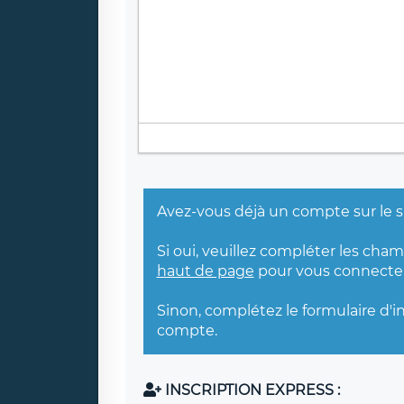
Avez-vous déjà un compte sur le s
Si oui, veuillez compléter les cha
haut de page
pour vous connecter
Sinon, complétez le formulaire d'i
compte.
INSCRIPTION EXPRESS :