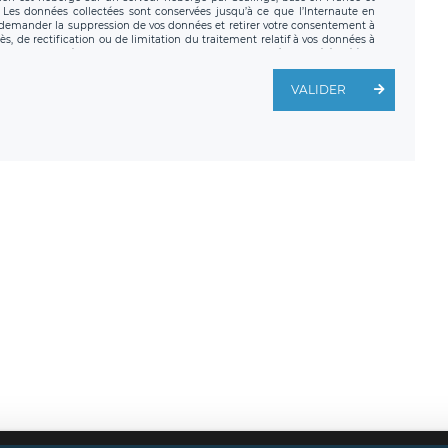
. Les données collectées sont conservées jusqu’à ce que l’Internaute en
z demander la suppression de vos données et retirer votre consentement à
, de rectification ou de limitation du traitement relatif à vos données à
ité de vos données. Vous pouvez exercer ces droits auprès du délégué à la
ège social de LÉGAVOX et est joignable à l’adresse mail suivante :
traitement est la société LÉGAVOX, sis 9 rue Léopold Sédar Senghor,
VALIDER
legavox.fr. Vous avez également le droit d’introduire une réclamation