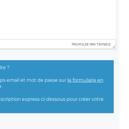
 PROPULSÉ PAR 
TINYMCE
ite ?
mps email et mot de passe sur
le formulaire en
.
nscription express ci-dessous pour créer votre