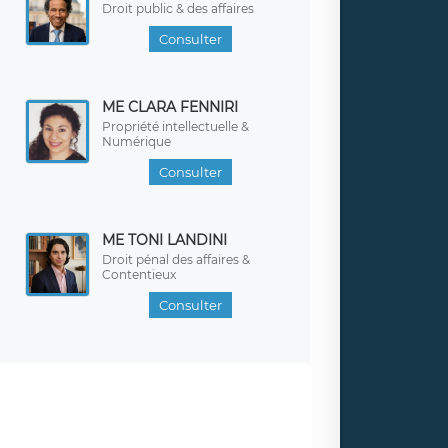
Droit public & des affaires
Consulter
ME CLARA FENNIRI
Propriété intellectuelle &
Numérique
Consulter
ME TONI LANDINI
Droit pénal des affaires &
Contentieux
Consulter