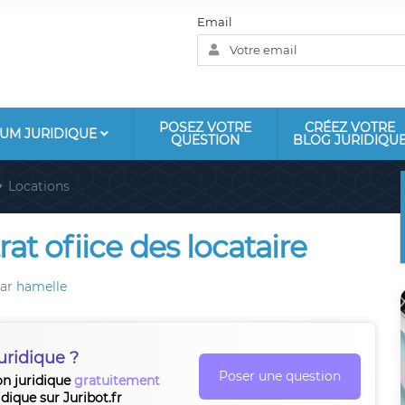
Email
POSEZ VOTRE
CRÉEZ VOTRE
UM JURIDIQUE
QUESTION
BLOG JURIDIQU
Locations
at ofiice des locataire
ar
hamelle
uridique ?
Poser une question
on juridique
gratuitement
idique sur Juribot.fr