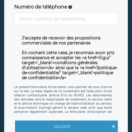
Numéro de téléphone
J'accepte de recevoir des propositions
commerciales de nos partenaires
En cochant cette case, je reconnais avoir pris
connaissance et accepter les <a href='/cgu/'
target='_blank'>conditions générales
d'utilisation</a> ainsi que la <a href='/politique-
de-confidentialite/' target='_blank'>politique
de confidentialite</a>
Le présent formulaire d’inscription vous permet de vous inscrire
sur le site. La base légale de ce traitement est l’exécution d’une
relation contractuelle (article 6.1.b du RGPD). Les destinataires
des données sont le responsable de traitement, le service client
et le service technique en charge de l’administration du service,
le sous-traitant Scalingo gérant le serveur web, ainsi que toute
personne légalement autorisée. Le formulaire d’inscription est
hébergé sur un serveur hébergé par Scalingo, basé en France et
offrant des
clauses de protection conformes au RGPD
. Les
données collectées sont conservées jusqu’à ce que l’Internaute
VALIDER
en sollicite la suppression, étant entendu que vous pouvez