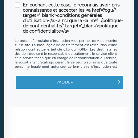
En cochant cette case, je reconnais avoir pris
connaissance et accepter les <a href='/cgu/'
target='_blank'>conditions générales
d'utilisation</a> ainsi que la <a href='/politique-
de-confidentialite/' target='_blank'>politique
de confidentialite</a>
Le présent formulaire d’inscription vous permet de vous inscrire
sur le site. La base légale de ce traitement est l’exécution d’une
relation contractuelle (article 6.1.b du RGPD). Les destinataires
des données sont le responsable de traitement, le service client
et le service technique en charge de l’administration du service,
le sous-traitant Scalingo gérant le serveur web, ainsi que toute
personne légalement autorisée. Le formulaire d’inscription est
hébergé sur un serveur hébergé par Scalingo, basé en France et
offrant des
clauses de protection conformes au RGPD
. Les
données collectées sont conservées jusqu’à ce que l’Internaute
VALIDER
en sollicite la suppression, étant entendu que vous pouvez
demander la suppression de vos données et retirer votre
consentement à tout moment. Vous disposez également d’un
droit d’accès, de rectification ou de limitation du traitement
relatif à vos données à caractère personnel, ainsi que d’un droit à
la portabilité de vos données. Vous pouvez exercer ces droits
auprès du délégué à la protection des données de LÉGAVOX qui
exerce au siège social de LÉGAVOX et est joignable à l’adresse
mail suivante : donneespersonnelles@legavox.fr. Le responsable
de traitement est la société LÉGAVOX, sis 9 rue Léopold Sédar
Senghor, joignable à l’adresse mail :
responsabledetraitement@legavox.fr. Vous avez également le
droit d’introduire une réclamation auprès d’une autorité de