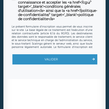
connaissance et accepter les <a href='/cgu/'
target='_blank'>conditions générales
d'utilisation</a> ainsi que la <a href='/politique-
de-confidentialite/' target='_blank'>politique
de confidentialite</a>
Le présent formulaire d’inscription vous permet de vous inscrire
sur le site. La base légale de ce traitement est l’exécution d’une
relation contractuelle (article 6.1.b du RGPD). Les destinataires
des données sont le responsable de traitement, le service client
et le service technique en charge de l’administration du service,
le sous-traitant Scalingo gérant le serveur web, ainsi que toute
personne légalement autorisée. Le formulaire d’inscription est
hébergé sur un serveur hébergé par Scalingo, basé en France et
offrant des
clauses de protection conformes au RGPD
. Les
données collectées sont conservées jusqu’à ce que l’Internaute
VALIDER
en sollicite la suppression, étant entendu que vous pouvez
demander la suppression de vos données et retirer votre
consentement à tout moment. Vous disposez également d’un
droit d’accès, de rectification ou de limitation du traitement
relatif à vos données à caractère personnel, ainsi que d’un droit à
la portabilité de vos données. Vous pouvez exercer ces droits
auprès du délégué à la protection des données de LÉGAVOX qui
exerce au siège social de LÉGAVOX et est joignable à l’adresse
mail suivante : donneespersonnelles@legavox.fr. Le responsable
de traitement est la société LÉGAVOX, sis 9 rue Léopold Sédar
Senghor, joignable à l’adresse mail :
responsabledetraitement@legavox.fr. Vous avez également le
droit d’introduire une réclamation auprès d’une autorité de
contrôle.