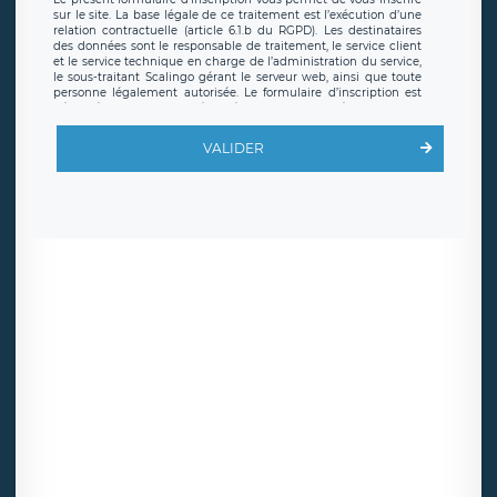
sur le site. La base légale de ce traitement est l’exécution d’une
relation contractuelle (article 6.1.b du RGPD). Les destinataires
des données sont le responsable de traitement, le service client
et le service technique en charge de l’administration du service,
le sous-traitant Scalingo gérant le serveur web, ainsi que toute
personne légalement autorisée. Le formulaire d’inscription est
hébergé sur un serveur hébergé par Scalingo, basé en France et
offrant des
clauses de protection conformes au RGPD
. Les
données collectées sont conservées jusqu’à ce que l’Internaute
VALIDER
en sollicite la suppression, étant entendu que vous pouvez
demander la suppression de vos données et retirer votre
consentement à tout moment. Vous disposez également d’un
droit d’accès, de rectification ou de limitation du traitement
relatif à vos données à caractère personnel, ainsi que d’un droit à
la portabilité de vos données. Vous pouvez exercer ces droits
auprès du délégué à la protection des données de LÉGAVOX qui
exerce au siège social de LÉGAVOX et est joignable à l’adresse
mail suivante : donneespersonnelles@legavox.fr. Le responsable
de traitement est la société LÉGAVOX, sis 9 rue Léopold Sédar
Senghor, joignable à l’adresse mail :
responsabledetraitement@legavox.fr. Vous avez également le
droit d’introduire une réclamation auprès d’une autorité de
contrôle.