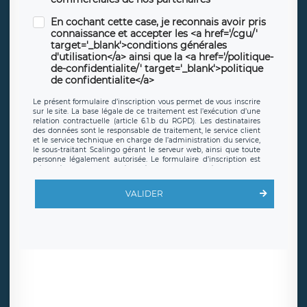
En cochant cette case, je reconnais avoir pris
connaissance et accepter les <a href='/cgu/'
target='_blank'>conditions générales
d'utilisation</a> ainsi que la <a href='/politique-
de-confidentialite/' target='_blank'>politique
de confidentialite</a>
Le présent formulaire d’inscription vous permet de vous inscrire
sur le site. La base légale de ce traitement est l’exécution d’une
relation contractuelle (article 6.1.b du RGPD). Les destinataires
des données sont le responsable de traitement, le service client
et le service technique en charge de l’administration du service,
le sous-traitant Scalingo gérant le serveur web, ainsi que toute
personne légalement autorisée. Le formulaire d’inscription est
hébergé sur un serveur hébergé par Scalingo, basé en France et
offrant des
clauses de protection conformes au RGPD
. Les
données collectées sont conservées jusqu’à ce que l’Internaute
VALIDER
en sollicite la suppression, étant entendu que vous pouvez
demander la suppression de vos données et retirer votre
consentement à tout moment. Vous disposez également d’un
droit d’accès, de rectification ou de limitation du traitement
relatif à vos données à caractère personnel, ainsi que d’un droit à
la portabilité de vos données. Vous pouvez exercer ces droits
auprès du délégué à la protection des données de LÉGAVOX qui
exerce au siège social de LÉGAVOX et est joignable à l’adresse
mail suivante : donneespersonnelles@legavox.fr. Le responsable
de traitement est la société LÉGAVOX, sis 9 rue Léopold Sédar
Senghor, joignable à l’adresse mail :
responsabledetraitement@legavox.fr. Vous avez également le