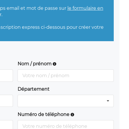
mps email et mot de passe sur
le formulaire en
.
nscription express ci-dessous pour créer votre
Nom / prénom
Département
Numéro de téléphone