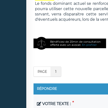
Le fonds dominant actuel se renforcer
pourra utiliser cette nouvelle parcel
ssrvant, verra disparaitre cette ser
d'éventuels acquéreurs, lors de la vent
Bénéficiez de 20min de consultation
offerte avec un avocat.
En profiter
PAGE
1
RÉPONDRE
VOTRE TEXTE :