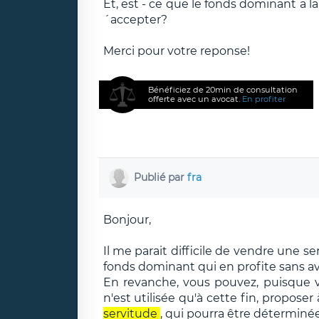
Et, est - ce que le fonds dominant a la
´accepter?
Merci pour votre reponse!
Bénéficiez de 20min de consultation
offerte avec un avocat.
En profiter
Publié par
fra
Bonjour,
Il me parait difficile de vendre une se
fonds dominant qui en profite sans avo
En revanche, vous pouvez, puisque v
n'est utilisée qu'à cette fin, propose
servitude
, qui pourra être déterminé