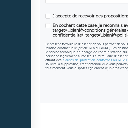
J'accepte de recevoir des propositio
En cochant cette case, je reconnais av
target='_blank'>conditions générales d'
confidentialite/' target='_blank'>polit
Le présent formulaire d’inscription vous permet de vous i
relation contractuelle (article 6.1.b du RGPD). Les desti
le service technique en charge de l’administration du s
personne légalement autorisée. Le formulaire d’inscrip
offrant des
clauses de protection conformes au RGPD
sollicite la suppression, étant entendu que vous pouve
tout moment. Vous disposez également d’un droit d’accès
caractère personnel, ainsi que d’un droit à la portabil
protection des données de LÉGAVOX qui exerce au si
donneespersonnelles@legavox.fr. Le responsable de 
joignable à l’adresse mail : responsabledetraitement@
auprès d’une autorité de contrôle.