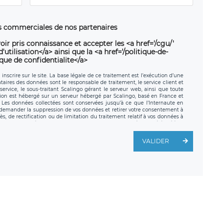
ns commerciales de nos partenaires
oir pris connaissance et accepter les <a href='/cgu/'
utilisation</a> ainsi que la <a href='/politique-de-
ique de confidentialite</a>
nscrire sur le site. La base légale de ce traitement est l’exécution d’une
nataires des données sont le responsable de traitement, le service client et
ervice, le sous-traitant Scalingo gérant le serveur web, ainsi que toute
tion est hébergé sur un serveur hébergé par Scalingo, basé en France et
. Les données collectées sont conservées jusqu’à ce que l’Internaute en
z demander la suppression de vos données et retirer votre consentement à
, de rectification ou de limitation du traitement relatif à vos données à
ité de vos données. Vous pouvez exercer ces droits auprès du délégué à la
ège social de LÉGAVOX et est joignable à l’adresse mail suivante :
traitement est la société LÉGAVOX, sis 9 rue Léopold Sédar Senghor,
VALIDER
legavox.fr. Vous avez également le droit d’introduire une réclamation