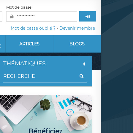
Mot de passe
Mot de passe oublié ?
-
Devenir membre
ARTICLES
BLOGS
E
THÉMATIQUES
Bénéficiez