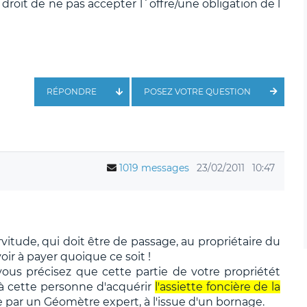
 droit de ne pas accepter l´offre/une obligation de l
RÉPONDRE
POSEZ VOTRE QUESTION
1019 messages
23/02/2011
10:47
rvitude, qui doit être de passage, au propriétaire du
ir à payer quoique ce soit !
ous précisez que cette partie de votre propriétét
r à cette personne d'acquérir
l'assiette foncière de la
e par un Géomètre expert, à l'issue d'un bornage.