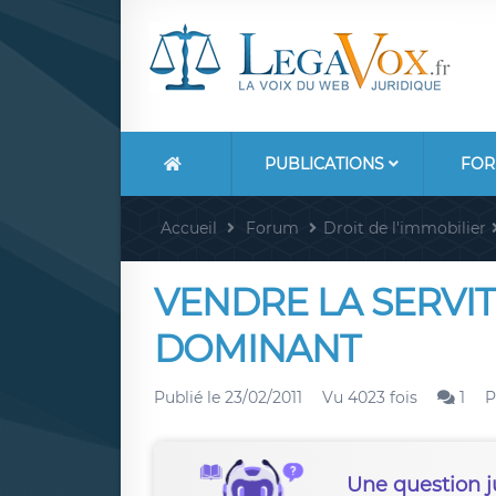
PUBLICATIONS
FOR
Accueil
Forum
Droit de l'immobilier
VENDRE LA SERVI
DOMINANT
Publié le
23/02/2011
Vu 4023 fois
1
P
Une question j