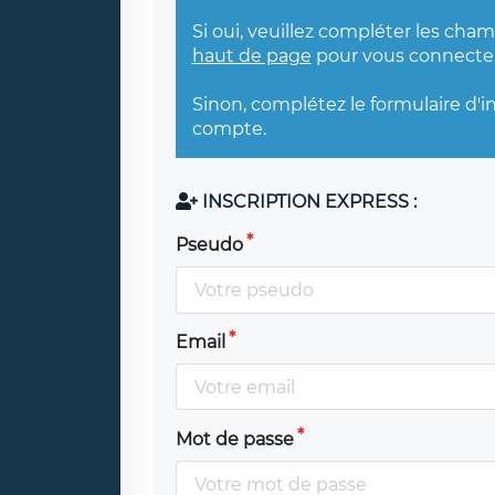
Si oui, veuillez compléter les cha
haut de page
pour vous connecter
Sinon, complétez le formulaire d'i
compte.
INSCRIPTION EXPRESS :
Pseudo
Email
Mot de passe