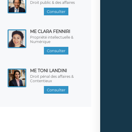
Droit public & des affaires
Consulter
ME CLARA FENNIRI
Propriété intellectuelle &
Numérique
Consulter
ME TONI LANDINI
Droit pénal des affaires &
Contentieux
Consulter