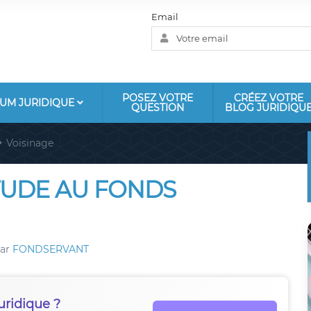
Email
POSEZ VOTRE
CRÉEZ VOTRE
UM JURIDIQUE
QUESTION
BLOG JURIDIQU
Voisinage
TUDE AU FONDS
ar
FONDSERVANT
uridique ?