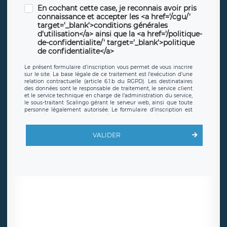
En cochant cette case, je reconnais avoir pris
connaissance et accepter les <a href='/cgu/'
target='_blank'>conditions générales
d'utilisation</a> ainsi que la <a href='/politique-
de-confidentialite/' target='_blank'>politique
de confidentialite</a>
Le présent formulaire d’inscription vous permet de vous inscrire
sur le site. La base légale de ce traitement est l’exécution d’une
relation contractuelle (article 6.1.b du RGPD). Les destinataires
des données sont le responsable de traitement, le service client
et le service technique en charge de l’administration du service,
le sous-traitant Scalingo gérant le serveur web, ainsi que toute
personne légalement autorisée. Le formulaire d’inscription est
hébergé sur un serveur hébergé par Scalingo, basé en France et
offrant des
clauses de protection conformes au RGPD
. Les
données collectées sont conservées jusqu’à ce que l’Internaute
VALIDER
en sollicite la suppression, étant entendu que vous pouvez
demander la suppression de vos données et retirer votre
consentement à tout moment. Vous disposez également d’un
droit d’accès, de rectification ou de limitation du traitement
relatif à vos données à caractère personnel, ainsi que d’un droit à
la portabilité de vos données. Vous pouvez exercer ces droits
auprès du délégué à la protection des données de LÉGAVOX qui
exerce au siège social de LÉGAVOX et est joignable à l’adresse
mail suivante : donneespersonnelles@legavox.fr. Le responsable
de traitement est la société LÉGAVOX, sis 9 rue Léopold Sédar
Senghor, joignable à l’adresse mail :
responsabledetraitement@legavox.fr. Vous avez également le
droit d’introduire une réclamation auprès d’une autorité de