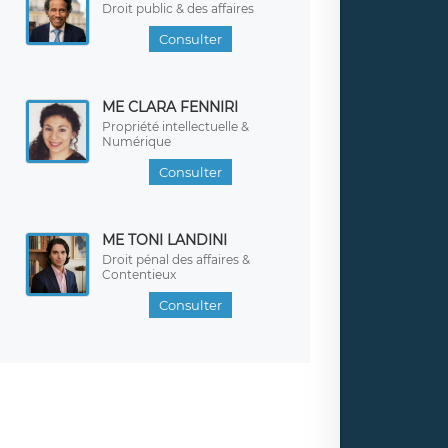
Droit public & des affaires
Consulter
ME CLARA FENNIRI
Propriété intellectuelle &
Numérique
Consulter
ME TONI LANDINI
Droit pénal des affaires &
Contentieux
Consulter