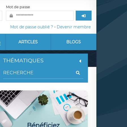
Mot de passe
Mot de passe oublié ?
-
Devenir membre
ARTICLES
BLOGS
E
THÉMATIQUES
Bénéficiez