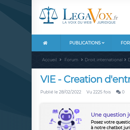
PUBLICATIONS
FOR
Accueil
Forum
Droit international
D
VIE - Creation d'ent
Publié le
28/02/2022
Vu 2225 fois
0
Une question j
Posez votre questi
à notre chatbot jur