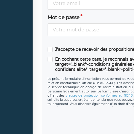
Mot de passe
J'accepte de recevoir des propositio
En cochant cette case, je reconnais av
target='_blank'>conditions générales d'
confidentialite/' target='_blank'>polit
Le présent formulaire d’inscription vous permet de vous i
relation contractuelle (article 6.1.b du RGPD). Les desti
le service technique en charge de l’administration du s
personne légalement autorisée. Le formulaire d’inscrip
offrant des
clauses de protection conformes au RGPD
sollicite la suppression, étant entendu que vous pouve
tout moment. Vous disposez également d’un droit d’accès
caractère personnel, ainsi que d’un droit à la portabil
protection des données de LÉGAVOX qui exerce au si
donneespersonnelles@legavox.fr. Le responsable de 
joignable à l’adresse mail : responsabledetraitement@
auprès d’une autorité de contrôle.