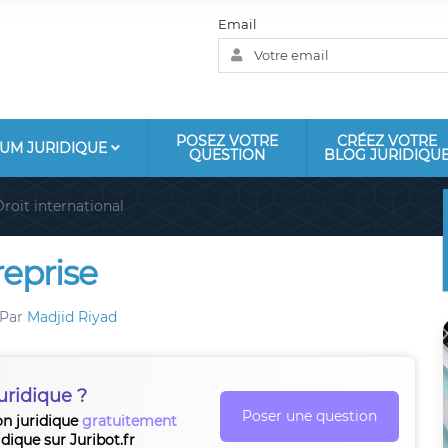
Email
POSEZ VOTRE
CRÉEZ VOTRE
UM JURIDIQUE
QUESTION
BLOG JURIDIQU
roit international
reprise
Par
Madjid Riyad
uridique ?
Poser une question
on juridique
gratuitement
idique sur Juribot.fr