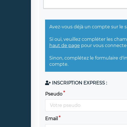
Avez-vous déjà un compte sur le s
Si oui, veuillez compléter les cha
haut de page
pour vous connecter
Sinon, complétez le formulaire d'i
compte.
INSCRIPTION EXPRESS :
Pseudo
Email