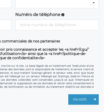
Numéro de téléphone
ns commerciales de nos partenaires
oir pris connaissance et accepter les <a href='/cgu/'
utilisation</a> ainsi que la <a href='/politique-de-
ique de confidentialite</a>
nscrire sur le site. La base légale de ce traitement est l’exécution d’une
nataires des données sont le responsable de traitement, le service client et
ervice, le sous-traitant Scalingo gérant le serveur web, ainsi que toute
tion est hébergé sur un serveur hébergé par Scalingo, basé en France et
. Les données collectées sont conservées jusqu’à ce que l’Internaute en
z demander la suppression de vos données et retirer votre consentement à
, de rectification ou de limitation du traitement relatif à vos données à
ité de vos données. Vous pouvez exercer ces droits auprès du délégué à la
ège social de LÉGAVOX et est joignable à l’adresse mail suivante :
traitement est la société LÉGAVOX, sis 9 rue Léopold Sédar Senghor,
VALIDER
legavox.fr. Vous avez également le droit d’introduire une réclamation