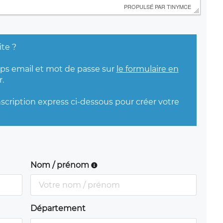
 PROPULSÉ PAR 
TINYMCE
ite ?
mps email et mot de passe sur
le formulaire en
.
nscription express ci-dessous pour créer votre
Nom / prénom
Département