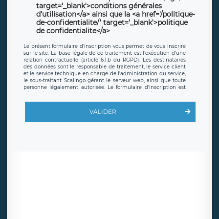
target='_blank'>conditions générales
d'utilisation</a> ainsi que la <a href='/politique-
de-confidentialite/' target='_blank'>politique
de confidentialite</a>
Le présent formulaire d’inscription vous permet de vous inscrire
sur le site. La base légale de ce traitement est l’exécution d’une
relation contractuelle (article 6.1.b du RGPD). Les destinataires
des données sont le responsable de traitement, le service client
et le service technique en charge de l’administration du service,
le sous-traitant Scalingo gérant le serveur web, ainsi que toute
personne légalement autorisée. Le formulaire d’inscription est
hébergé sur un serveur hébergé par Scalingo, basé en France et
offrant des
clauses de protection conformes au RGPD
. Les
données collectées sont conservées jusqu’à ce que l’Internaute
VALIDER
en sollicite la suppression, étant entendu que vous pouvez
demander la suppression de vos données et retirer votre
consentement à tout moment. Vous disposez également d’un
droit d’accès, de rectification ou de limitation du traitement
relatif à vos données à caractère personnel, ainsi que d’un droit à
la portabilité de vos données. Vous pouvez exercer ces droits
auprès du délégué à la protection des données de LÉGAVOX qui
exerce au siège social de LÉGAVOX et est joignable à l’adresse
mail suivante : donneespersonnelles@legavox.fr. Le responsable
de traitement est la société LÉGAVOX, sis 9 rue Léopold Sédar
Senghor, joignable à l’adresse mail :
responsabledetraitement@legavox.fr. Vous avez également le
droit d’introduire une réclamation auprès d’une autorité de
contrôle.