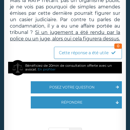
Mais la RATP n’étant pas un organisme public
je ne vois pas pourquoi de simples amendes
émises par cette dernière pourrait figurer sur
un casier judiciaire. Par contre tu parles de
condamnation, il y a eu une affaire portée au
tribunal ?
Si un jugement a été rendu par la
police ou un juge, alors oui cela figurera dessus.
0
Cette réponse a été utile
Bénéficiez de 20min de consultation offerte avec un
avocat.
En profiter
POSEZ VOTRE QUESTION
RÉPONDRE