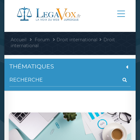
Accueil
Forum
Droit international
Droit
international
THÉMATIQUES