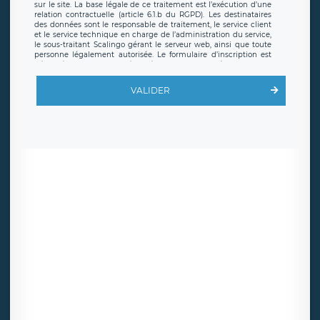
sur le site. La base légale de ce traitement est l’exécution d’une
relation contractuelle (article 6.1.b du RGPD). Les destinataires
des données sont le responsable de traitement, le service client
et le service technique en charge de l’administration du service,
le sous-traitant Scalingo gérant le serveur web, ainsi que toute
personne légalement autorisée. Le formulaire d’inscription est
hébergé sur un serveur hébergé par Scalingo, basé en France et
offrant des
clauses de protection conformes au RGPD
. Les
données collectées sont conservées jusqu’à ce que l’Internaute
VALIDER
en sollicite la suppression, étant entendu que vous pouvez
demander la suppression de vos données et retirer votre
consentement à tout moment. Vous disposez également d’un
droit d’accès, de rectification ou de limitation du traitement
relatif à vos données à caractère personnel, ainsi que d’un droit à
la portabilité de vos données. Vous pouvez exercer ces droits
auprès du délégué à la protection des données de LÉGAVOX qui
exerce au siège social de LÉGAVOX et est joignable à l’adresse
mail suivante : donneespersonnelles@legavox.fr. Le responsable
de traitement est la société LÉGAVOX, sis 9 rue Léopold Sédar
Senghor, joignable à l’adresse mail :
responsabledetraitement@legavox.fr. Vous avez également le
droit d’introduire une réclamation auprès d’une autorité de
contrôle.