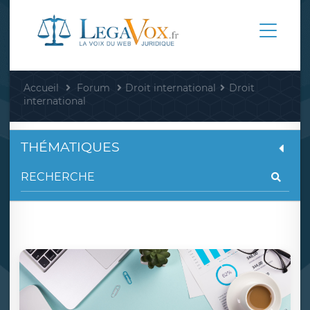
Accueil
Forum
Droit international
Droit
international
THÉMATIQUES