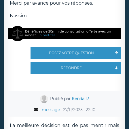
Merci par avance pour vos réponses.
Nassim
Bénéficiez de 20min de consultation offerte avec un
avocat.
En profiter
POSEZ VOTRE QUESTION
RÉPONDRE
Publié par
Kendall7
1 message
27/11/2023
22:10
La meilleure décision est de pas mentir mais