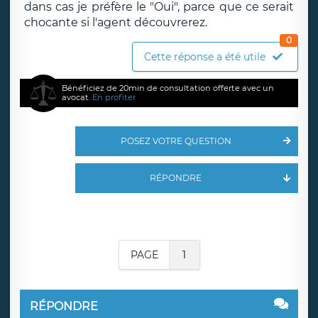
dans cas je préfère le "Oui", parce que ce serait
chocante si l'agent découvrerez.
0
Cette réponse a été utile
Bénéficiez de 20min de consultation offerte avec un
avocat.
En profiter
POSEZ VOTRE QUESTION
RÉPONDRE
PAGE
1
RÉPONDRE