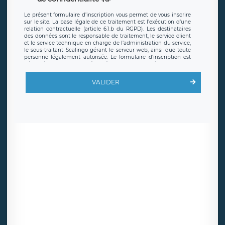
Le présent formulaire d’inscription vous permet de vous inscrire
sur le site. La base légale de ce traitement est l’exécution d’une
relation contractuelle (article 6.1.b du RGPD). Les destinataires
des données sont le responsable de traitement, le service client
et le service technique en charge de l’administration du service,
le sous-traitant Scalingo gérant le serveur web, ainsi que toute
personne légalement autorisée. Le formulaire d’inscription est
hébergé sur un serveur hébergé par Scalingo, basé en France et
offrant des
clauses de protection conformes au RGPD
. Les
données collectées sont conservées jusqu’à ce que l’Internaute
VALIDER
en sollicite la suppression, étant entendu que vous pouvez
demander la suppression de vos données et retirer votre
consentement à tout moment. Vous disposez également d’un
droit d’accès, de rectification ou de limitation du traitement
relatif à vos données à caractère personnel, ainsi que d’un droit à
la portabilité de vos données. Vous pouvez exercer ces droits
auprès du délégué à la protection des données de LÉGAVOX qui
exerce au siège social de LÉGAVOX et est joignable à l’adresse
mail suivante : donneespersonnelles@legavox.fr. Le responsable
de traitement est la société LÉGAVOX, sis 9 rue Léopold Sédar
Senghor, joignable à l’adresse mail :
responsabledetraitement@legavox.fr. Vous avez également le
droit d’introduire une réclamation auprès d’une autorité de
contrôle.