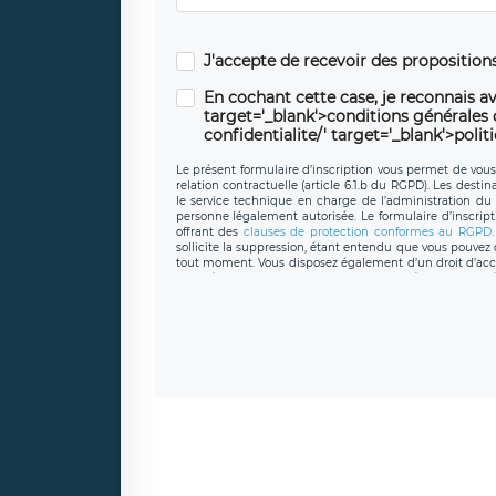
J'accepte de recevoir des propositio
En cochant cette case, je reconnais av
target='_blank'>conditions générales d'
confidentialite/' target='_blank'>polit
Le présent formulaire d’inscription vous permet de vous i
relation contractuelle (article 6.1.b du RGPD). Les desti
le service technique en charge de l’administration du s
personne légalement autorisée. Le formulaire d’inscrip
offrant des
clauses de protection conformes au RGPD
sollicite la suppression, étant entendu que vous pouve
tout moment. Vous disposez également d’un droit d’accès
caractère personnel, ainsi que d’un droit à la portabil
protection des données de LÉGAVOX qui exerce au si
donneespersonnelles@legavox.fr. Le responsable de 
joignable à l’adresse mail : responsabledetraitement@
auprès d’une autorité de contrôle.