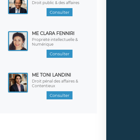
Droit public & des affaires
Consulter
ME CLARA FENNIRI
Propriété intellectuelle &
Numérique
Consulter
ME TONI LANDINI
Droit pénal des affaires &
Contentieux
Consulter