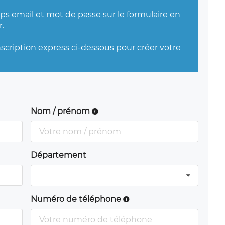
mps email et mot de passe sur
le formulaire en
.
nscription express ci-dessous pour créer votre
Nom / prénom
Département
Numéro de téléphone