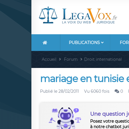
PUBLICATIONS
FOR
Accueil
Forum
Droit international
mariage en tunisie 
Publié le
28/02/2011
Vu 6060 fois
0
Une question j
Posez votre questi
à notre chatbot jur