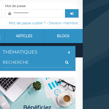
Mot de passe
Mot de passe oublié ?
-
Devenir membre
ARTICLES
BLOGS
E
THÉMATIQUES
Bénéficiez