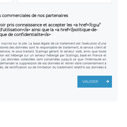
ns commerciales de nos partenaires
oir pris connaissance et accepter les <a href='/cgu/'
utilisation</a> ainsi que la <a href='/politique-de-
ique de confidentialite</a>
nscrire sur le site. La base légale de ce traitement est l’exécution d’une
nataires des données sont le responsable de traitement, le service client et
ervice, le sous-traitant Scalingo gérant le serveur web, ainsi que toute
tion est hébergé sur un serveur hébergé par Scalingo, basé en France et
. Les données collectées sont conservées jusqu’à ce que l’Internaute en
z demander la suppression de vos données et retirer votre consentement à
, de rectification ou de limitation du traitement relatif à vos données à
ité de vos données. Vous pouvez exercer ces droits auprès du délégué à la
ège social de LÉGAVOX et est joignable à l’adresse mail suivante :
traitement est la société LÉGAVOX, sis 9 rue Léopold Sédar Senghor,
VALIDER
legavox.fr. Vous avez également le droit d’introduire une réclamation