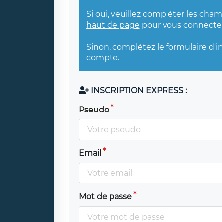
Si oui, veuillez compléter les cha
haut de page
pour vous connecter
Sinon, complétez le formulaire d'i
compte.
INSCRIPTION EXPRESS :
Pseudo
Email
Mot de passe