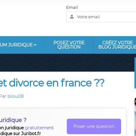
Email
POSEZ VOTRE
CRÉEZ VOTRE
UM JURIDIQUE
QUESTION
BLOG JURIDIQU
et divorce en france ??
Par
bilou08
uridique ?
Poser une question
on juridique
gratuitement
idique sur Juribot.fr