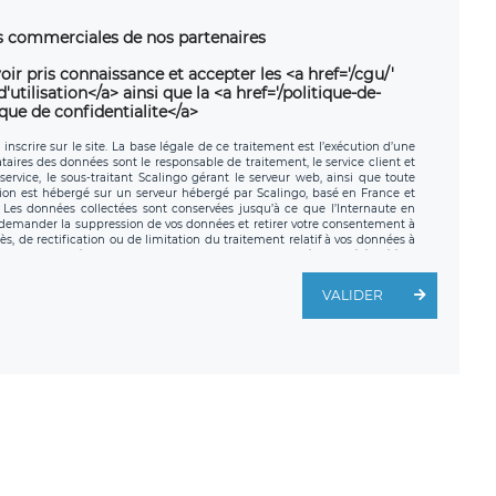
ns commerciales de nos partenaires
oir pris connaissance et accepter les <a href='/cgu/'
utilisation</a> ainsi que la <a href='/politique-de-
ique de confidentialite</a>
nscrire sur le site. La base légale de ce traitement est l’exécution d’une
nataires des données sont le responsable de traitement, le service client et
ervice, le sous-traitant Scalingo gérant le serveur web, ainsi que toute
tion est hébergé sur un serveur hébergé par Scalingo, basé en France et
. Les données collectées sont conservées jusqu’à ce que l’Internaute en
z demander la suppression de vos données et retirer votre consentement à
, de rectification ou de limitation du traitement relatif à vos données à
ité de vos données. Vous pouvez exercer ces droits auprès du délégué à la
ège social de LÉGAVOX et est joignable à l’adresse mail suivante :
traitement est la société LÉGAVOX, sis 9 rue Léopold Sédar Senghor,
VALIDER
legavox.fr. Vous avez également le droit d’introduire une réclamation