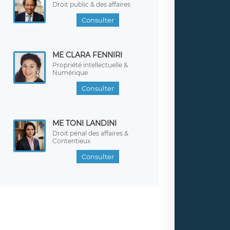
Droit public & des affaires
Consulter
ME CLARA FENNIRI
Propriété intellectuelle &
Numérique
Consulter
ME TONI LANDINI
Droit pénal des affaires &
Contentieux
Consulter