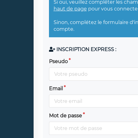
Si oui, veuillez compléter les cha
haut de page
pour vous connecter
Sinon, complétez le formulaire d'i
compte.
INSCRIPTION EXPRESS :
Pseudo
Email
Mot de passe