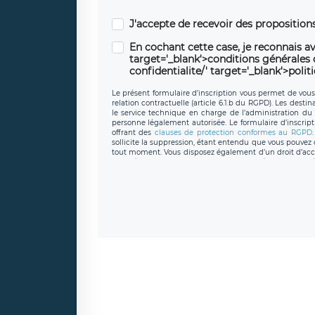
J'accepte de recevoir des propositio
En cochant cette case, je reconnais av
target='_blank'>conditions générales d'
confidentialite/' target='_blank'>polit
Le présent formulaire d’inscription vous permet de vous i
relation contractuelle (article 6.1.b du RGPD). Les desti
le service technique en charge de l’administration du s
personne légalement autorisée. Le formulaire d’inscrip
offrant des
clauses de protection conformes au RGPD
sollicite la suppression, étant entendu que vous pouve
tout moment. Vous disposez également d’un droit d’accès
caractère personnel, ainsi que d’un droit à la portabil
protection des données de LÉGAVOX qui exerce au si
donneespersonnelles@legavox.fr. Le responsable de 
joignable à l’adresse mail : responsabledetraitement@
auprès d’une autorité de contrôle.