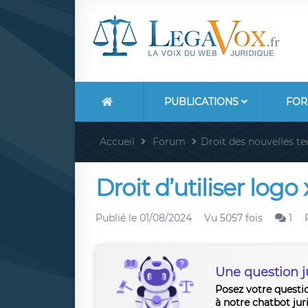
PUBLICATIONS
FOR
Accueil
Forum
Droit des nouvelles t
Droit d’utiliser logo
Publié le
01/08/2024
Vu 5057 fois
1
Une question j
Posez votre questi
à notre chatbot jur