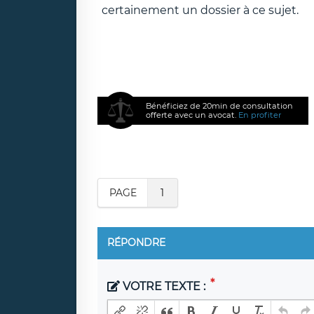
certainement un dossier à ce sujet.
Bénéficiez de 20min de consultation
offerte avec un avocat.
En profiter
PAGE
1
RÉPONDRE
VOTRE TEXTE :