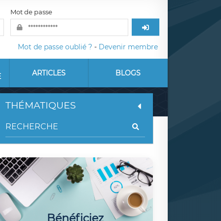
Mot de passe
Mot de passe oublié ?
-
Devenir membre
ARTICLES
BLOGS
E
THÉMATIQUES
Bénéficiez