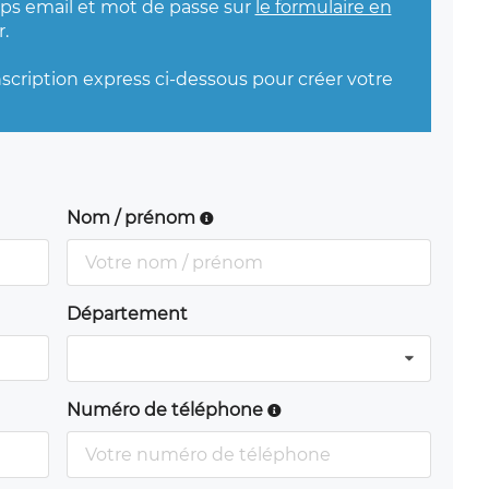
mps email et mot de passe sur
le formulaire en
.
nscription express ci-dessous pour créer votre
Nom / prénom
Département
Numéro de téléphone