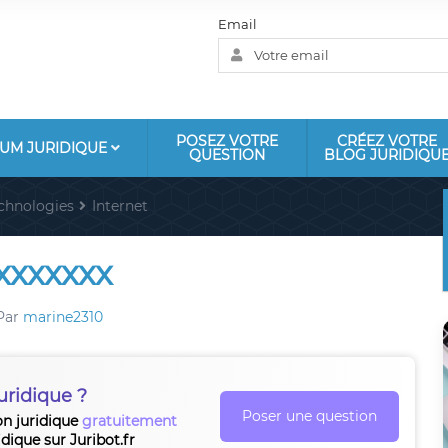
Email
POSEZ VOTRE
CRÉEZ VOTRE
UM JURIDIQUE
QUESTION
BLOG JURIDIQU
echnologies
Internet
 xxxxxxx
Par
marine2310
uridique ?
Poser une question
on juridique
gratuitement
idique sur Juribot.fr