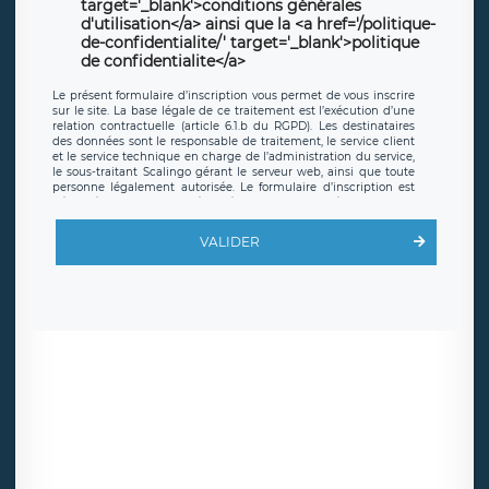
target='_blank'>conditions générales
d'utilisation</a> ainsi que la <a href='/politique-
de-confidentialite/' target='_blank'>politique
de confidentialite</a>
Le présent formulaire d’inscription vous permet de vous inscrire
sur le site. La base légale de ce traitement est l’exécution d’une
relation contractuelle (article 6.1.b du RGPD). Les destinataires
des données sont le responsable de traitement, le service client
et le service technique en charge de l’administration du service,
le sous-traitant Scalingo gérant le serveur web, ainsi que toute
personne légalement autorisée. Le formulaire d’inscription est
hébergé sur un serveur hébergé par Scalingo, basé en France et
offrant des
clauses de protection conformes au RGPD
. Les
données collectées sont conservées jusqu’à ce que l’Internaute
VALIDER
en sollicite la suppression, étant entendu que vous pouvez
demander la suppression de vos données et retirer votre
consentement à tout moment. Vous disposez également d’un
droit d’accès, de rectification ou de limitation du traitement
relatif à vos données à caractère personnel, ainsi que d’un droit à
la portabilité de vos données. Vous pouvez exercer ces droits
auprès du délégué à la protection des données de LÉGAVOX qui
exerce au siège social de LÉGAVOX et est joignable à l’adresse
mail suivante : donneespersonnelles@legavox.fr. Le responsable
de traitement est la société LÉGAVOX, sis 9 rue Léopold Sédar
Senghor, joignable à l’adresse mail :
responsabledetraitement@legavox.fr. Vous avez également le
droit d’introduire une réclamation auprès d’une autorité de
contrôle.