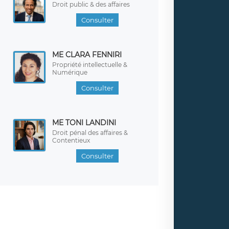
Droit public & des affaires
Consulter
ME CLARA FENNIRI
Propriété intellectuelle &
Numérique
Consulter
ME TONI LANDINI
Droit pénal des affaires &
Contentieux
Consulter