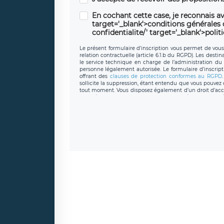
En cochant cette case, je reconnais av
target='_blank'>conditions générales d'
confidentialite/' target='_blank'>polit
Le présent formulaire d’inscription vous permet de vous i
relation contractuelle (article 6.1.b du RGPD). Les desti
le service technique en charge de l’administration du s
personne légalement autorisée. Le formulaire d’inscrip
offrant des
clauses de protection conformes au RGPD
sollicite la suppression, étant entendu que vous pouve
tout moment. Vous disposez également d’un droit d’accès
caractère personnel, ainsi que d’un droit à la portabil
protection des données de LÉGAVOX qui exerce au si
donneespersonnelles@legavox.fr. Le responsable de 
joignable à l’adresse mail : responsabledetraitement@
auprès d’une autorité de contrôle.