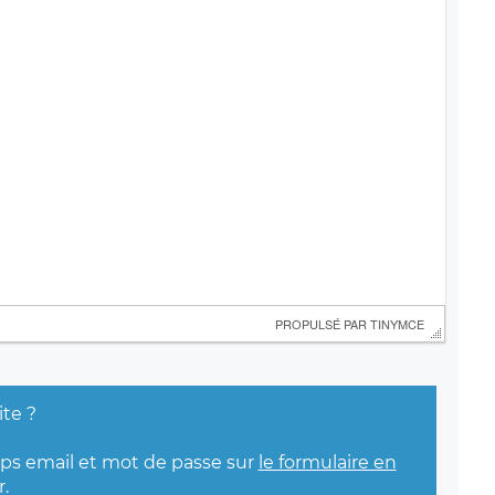
 PROPULSÉ PAR 
TINYMCE
ite ?
mps email et mot de passe sur
le formulaire en
.