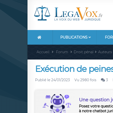
PUBLICATIONS
FOR
Accueil
Forum
Droit pénal
Auteurs
Exécution de peine
Publié le
24/01/2023
Vu 2980 fois
3
Une question j
Posez votre questi
à notre chatbot jur