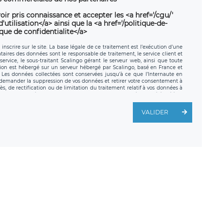
oir pris connaissance et accepter les <a href='/cgu/'
utilisation</a> ainsi que la <a href='/politique-de-
ique de confidentialite</a>
nscrire sur le site. La base légale de ce traitement est l’exécution d’une
nataires des données sont le responsable de traitement, le service client et
ervice, le sous-traitant Scalingo gérant le serveur web, ainsi que toute
tion est hébergé sur un serveur hébergé par Scalingo, basé en France et
. Les données collectées sont conservées jusqu’à ce que l’Internaute en
z demander la suppression de vos données et retirer votre consentement à
, de rectification ou de limitation du traitement relatif à vos données à
ité de vos données. Vous pouvez exercer ces droits auprès du délégué à la
ège social de LÉGAVOX et est joignable à l’adresse mail suivante :
traitement est la société LÉGAVOX, sis 9 rue Léopold Sédar Senghor,
VALIDER
legavox.fr. Vous avez également le droit d’introduire une réclamation