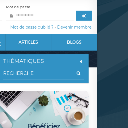
Mot de passe
Mot de passe oublié ?
-
Devenir membre
ARTICLES
BLOGS
E
THÉMATIQUES
Bénéficiez