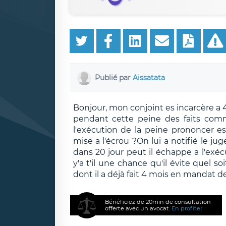
Publié par
Aissatata
Bonjour, mon conjoint es incarcère a 
pendant cette peine des faits commi
l'exécution de la peine prononcer es 
mise a l'écrou ?On lui a notifié le ju
dans 20 jour peut il échappe a l'exéc
y'a t'il une chance qu'il évite quel 
dont il a déjà fait 4 mois en mandat 
Bénéficiez de 20min de consultation
offerte avec un avocat.
En profiter