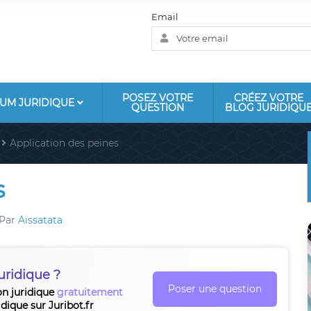
Email
POSEZ VOTRE
CRÉEZ VOTRE
UM JURIDIQUE
QUESTION
BLOG JURIDIQU
Application des peines
s
Par
Aissatata
uridique ?
Poser une question
on juridique
gratuitement
idique sur Juribot.fr