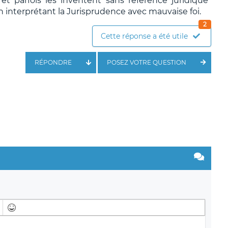
t parfois les inventent sans référence juridique
n interprétant la Jurisprudence avec mauvaise foi.
2
Cette réponse a été utile
RÉPONDRE
POSEZ VOTRE QUESTION