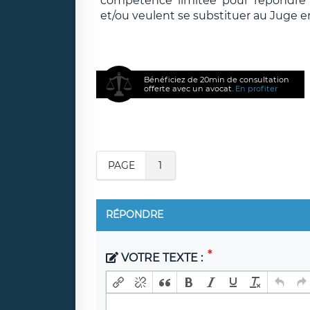
compétence limitée pour répondre e
et/ou veulent se substituer au Juge e
Bénéficiez de 20min de consultation
offerte avec un avocat.
En profiter
PAGE
1
RÉPONDRE
VOTRE TEXTE :