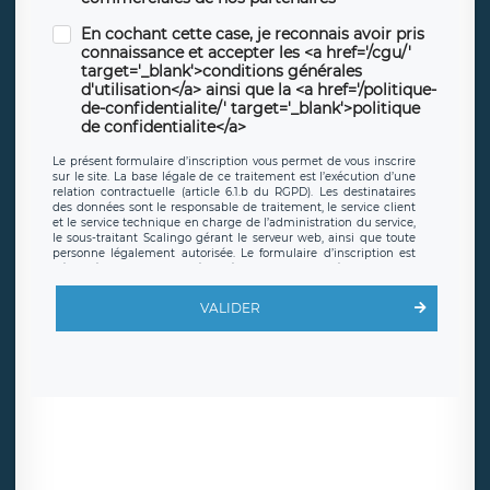
En cochant cette case, je reconnais avoir pris
connaissance et accepter les <a href='/cgu/'
target='_blank'>conditions générales
d'utilisation</a> ainsi que la <a href='/politique-
de-confidentialite/' target='_blank'>politique
de confidentialite</a>
Le présent formulaire d’inscription vous permet de vous inscrire
sur le site. La base légale de ce traitement est l’exécution d’une
relation contractuelle (article 6.1.b du RGPD). Les destinataires
des données sont le responsable de traitement, le service client
et le service technique en charge de l’administration du service,
le sous-traitant Scalingo gérant le serveur web, ainsi que toute
personne légalement autorisée. Le formulaire d’inscription est
hébergé sur un serveur hébergé par Scalingo, basé en France et
offrant des
clauses de protection conformes au RGPD
. Les
données collectées sont conservées jusqu’à ce que l’Internaute
VALIDER
en sollicite la suppression, étant entendu que vous pouvez
demander la suppression de vos données et retirer votre
consentement à tout moment. Vous disposez également d’un
droit d’accès, de rectification ou de limitation du traitement
relatif à vos données à caractère personnel, ainsi que d’un droit à
la portabilité de vos données. Vous pouvez exercer ces droits
auprès du délégué à la protection des données de LÉGAVOX qui
exerce au siège social de LÉGAVOX et est joignable à l’adresse
mail suivante : donneespersonnelles@legavox.fr. Le responsable
de traitement est la société LÉGAVOX, sis 9 rue Léopold Sédar
Senghor, joignable à l’adresse mail :
responsabledetraitement@legavox.fr. Vous avez également le