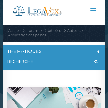
Accueil
Forum
Droit pénal
Auteurs
Application des peines
THÉMATIQUES