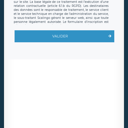
sur le site. La base légale de ce traitement est l’exécution d’une
relation contractuelle (article 6.1.b du RGPD). Les destinataires
des données sont le responsable de traitement, le service client
et le service technique en charge de l’administration du service,
le sous-traitant Scalingo gérant le serveur web, ainsi que toute
personne légalement autorisée. Le formulaire d’inscription est
hébergé sur un serveur hébergé par Scalingo, basé en France et
offrant des
clauses de protection conformes au RGPD
. Les
données collectées sont conservées jusqu’à ce que l’Internaute
VALIDER
en sollicite la suppression, étant entendu que vous pouvez
demander la suppression de vos données et retirer votre
consentement à tout moment. Vous disposez également d’un
droit d’accès, de rectification ou de limitation du traitement
relatif à vos données à caractère personnel, ainsi que d’un droit à
la portabilité de vos données. Vous pouvez exercer ces droits
auprès du délégué à la protection des données de LÉGAVOX qui
exerce au siège social de LÉGAVOX et est joignable à l’adresse
mail suivante : donneespersonnelles@legavox.fr. Le responsable
de traitement est la société LÉGAVOX, sis 9 rue Léopold Sédar
Senghor, joignable à l’adresse mail :
responsabledetraitement@legavox.fr. Vous avez également le
droit d’introduire une réclamation auprès d’une autorité de
contrôle.