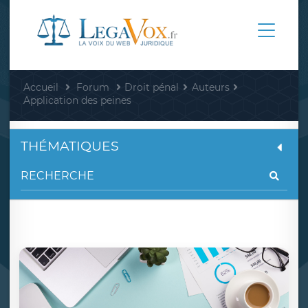
Accueil
Forum
Droit pénal
Auteurs
Application des peines
THÉMATIQUES