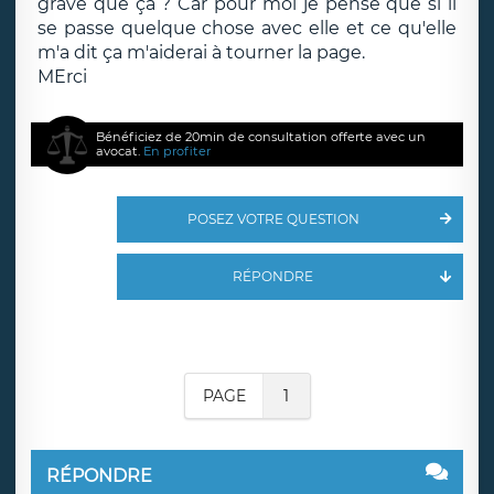
grave que ça ? Car pour moi je pense que si il
se passe quelque chose avec elle et ce qu'elle
m'a dit ça m'aiderai à tourner la page.
MErci
Bénéficiez de 20min de consultation offerte avec un
avocat.
En profiter
POSEZ VOTRE QUESTION
RÉPONDRE
PAGE
1
RÉPONDRE