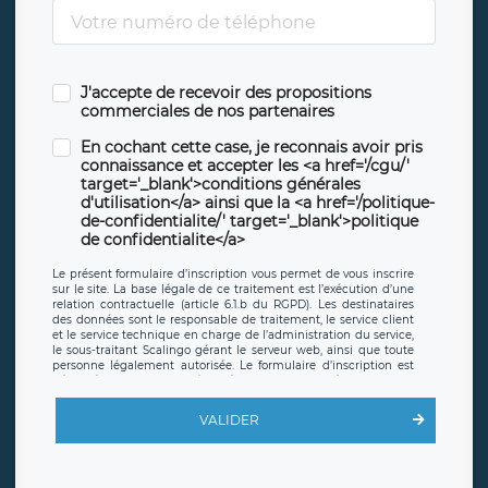
J'accepte de recevoir des propositions
commerciales de nos partenaires
En cochant cette case, je reconnais avoir pris
connaissance et accepter les <a href='/cgu/'
target='_blank'>conditions générales
d'utilisation</a> ainsi que la <a href='/politique-
de-confidentialite/' target='_blank'>politique
de confidentialite</a>
Le présent formulaire d’inscription vous permet de vous inscrire
sur le site. La base légale de ce traitement est l’exécution d’une
relation contractuelle (article 6.1.b du RGPD). Les destinataires
des données sont le responsable de traitement, le service client
et le service technique en charge de l’administration du service,
le sous-traitant Scalingo gérant le serveur web, ainsi que toute
personne légalement autorisée. Le formulaire d’inscription est
hébergé sur un serveur hébergé par Scalingo, basé en France et
offrant des
clauses de protection conformes au RGPD
. Les
données collectées sont conservées jusqu’à ce que l’Internaute
VALIDER
en sollicite la suppression, étant entendu que vous pouvez
demander la suppression de vos données et retirer votre
consentement à tout moment. Vous disposez également d’un
droit d’accès, de rectification ou de limitation du traitement
relatif à vos données à caractère personnel, ainsi que d’un droit à