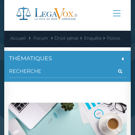
Accueil
Forum
Droit pénal
Enquête
Police
THÉMATIQUES