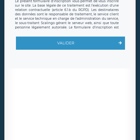
Le présent formulaire d’inscription vous permet de vous inscrire
sur le site. La base légale de ce traitement est l’exécution d’une
relation contractuelle (article 6.1.b du RGPD). Les destinataires
des données sont le responsable de traitement, le service client
et le service technique en charge de l’administration du service,
le sous-traitant Scalingo gérant le serveur web, ainsi que toute
personne légalement autorisée. Le formulaire d’inscription est
hébergé sur un serveur hébergé par Scalingo, basé en France et
offrant des
clauses de protection conformes au RGPD
. Les
données collectées sont conservées jusqu’à ce que l’Internaute
VALIDER
en sollicite la suppression, étant entendu que vous pouvez
demander la suppression de vos données et retirer votre
consentement à tout moment. Vous disposez également d’un
droit d’accès, de rectification ou de limitation du traitement
relatif à vos données à caractère personnel, ainsi que d’un droit à
la portabilité de vos données. Vous pouvez exercer ces droits
auprès du délégué à la protection des données de LÉGAVOX qui
exerce au siège social de LÉGAVOX et est joignable à l’adresse
mail suivante : donneespersonnelles@legavox.fr. Le responsable
de traitement est la société LÉGAVOX, sis 9 rue Léopold Sédar
Senghor, joignable à l’adresse mail :
responsabledetraitement@legavox.fr. Vous avez également le
droit d’introduire une réclamation auprès d’une autorité de
contrôle.